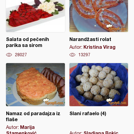
Salata od pečenih
Narandžasti rolat
parika sa sirom
Kristina Virag
Autor:
28027
13297
Namaz od paradajza iz
Slani rafaelo (4)
flaše
Marija
Autor:
Stamenković
Sladjana Bokic
Autor: