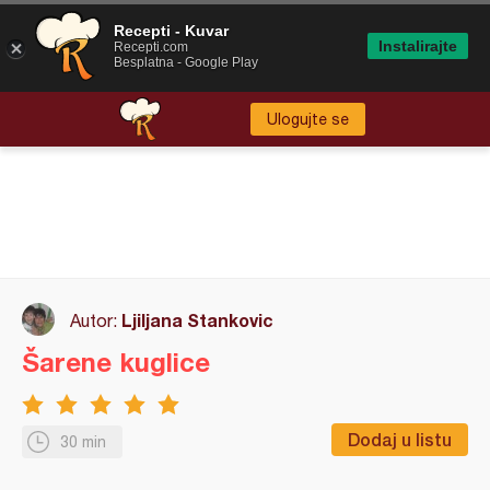
Recepti - Kuvar
Instalirajte
Recepti.com
Besplatna - Google Play
Ulogujte se
Ljiljana Stankovic
Autor:
Šarene kuglice
Dodaj u listu
30 min