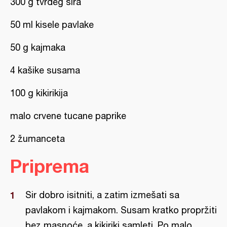
300 g tvrđeg sira
50 ml kisele pavlake
50 g kajmaka
4 kašike susama
100 g kikirikija
malo crvene tucane paprike
2 žumanceta
Priprema
Sir dobro isitniti, a zatim izmešati sa
pavlakom i kajmakom. Susam kratko propržiti
bez masnoće, a kikiriki samleti. Po malo