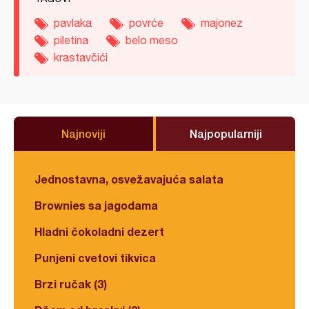
pavlaka
povrće
majonez
piletina
belo meso
krastavčići
Najnoviji
Najpopularniji
Jednostavna, osvežavajuća salata
Brownies sa jagodama
Hladni čokoladni dezert
Punjeni cvetovi tikvica
Brzi ručak (3)