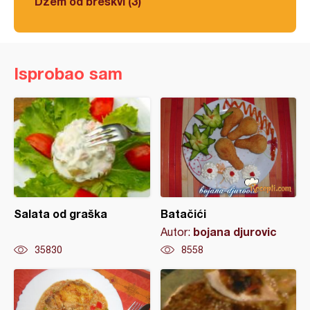
Džem od breskvi (3)
Isprobao sam
Salata od graška
Batačići
bojana djurovic
Autor:
35830
8558