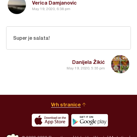
Verica Damjanovic
May 19, 2020, 6:38 pm
Super je salata!
Danijela Žikić
May 19, 2020, 5:35 pm
Vrh stranice