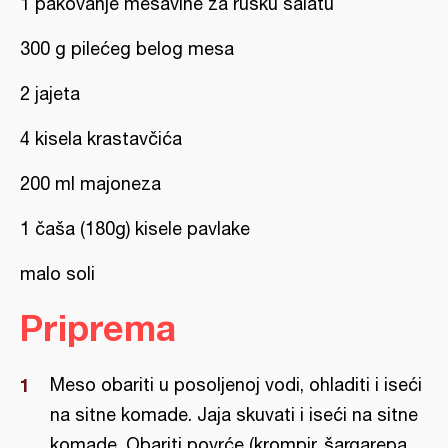
1 pakovanje mešavine za rusku salatu
300 g pilećeg belog mesa
2 jajeta
4 kisela krastavčića
200 ml majoneza
1 čaša (180g) kisele pavlake
malo soli
Priprema
Meso obariti u posoljenoj vodi, ohladiti i iseći
na sitne komade. Jaja skuvati i iseći na sitne
komade. Obariti povrće (krompir, šargarepa,