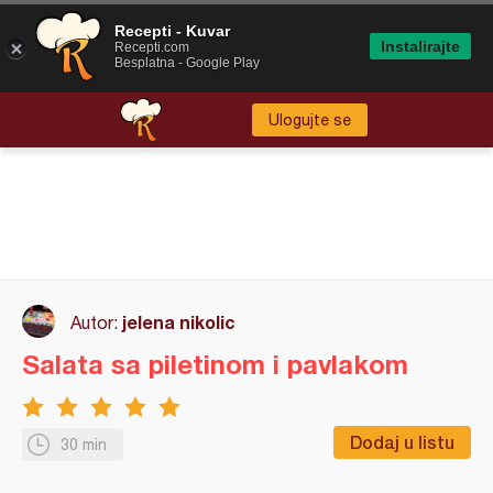
Recepti - Kuvar
Instalirajte
Recepti.com
Besplatna - Google Play
Ulogujte se
jelena nikolic
Autor:
Salata sa piletinom i pavlakom
Dodaj u listu
30 min