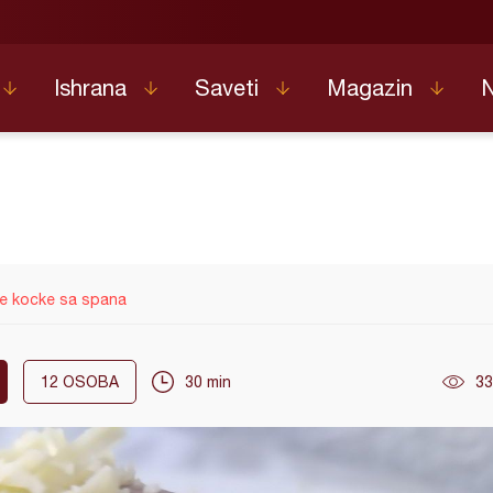
Ishrana
Saveti
Magazin
e kocke sa spana
12
OSOBA
30 min
33