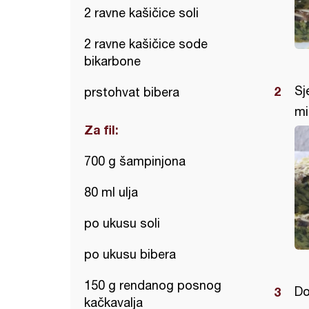
2 ravne kašičice soli
2 ravne kašičice sode
bikarbone
Sj
prstohvat bibera
mi
Za fil:
700 g šampinjona
80 ml ulja
po ukusu soli
po ukusu bibera
150 g rendanog posnog
Do
kačkavalja