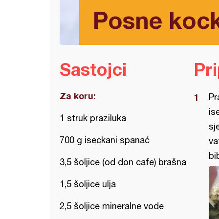
Posne koc
Sastojci
Pr
Za koru:
Pr
is
1 struk praziluka
sj
700 g iseckani spanać
va
bi
3,5 šoljice (od don cafe) brašna
1,5 šoljice ulja
2,5 šoljice mineralne vode