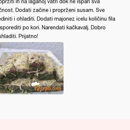
opržiti ih na laganoj vatri dok ne ispari sva
čnost. Dodati začine i proprženi susam. Sve
ediniti i ohladiti. Dodati majonez icelu količinu fila
sporediti po kori. Narendati kačkavalj. Dobro
shladiti. Prijatno!