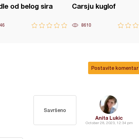
le od belog sira
Carsju kuglof
46
8610
Postavite komentar
Savršeno
Anita Lukic
October 28, 2023, 12:34 pm