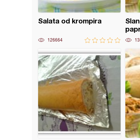
Salata od krompira
Slan
pap
126664
13
z od čvaraka