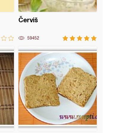
Červiš
59452