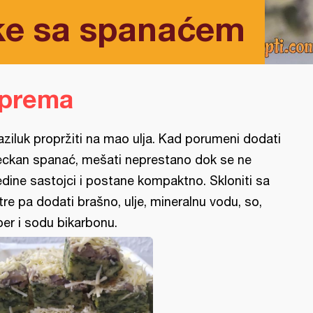
ke sa spanaćem
iprema
aziluk propržiti na mao ulja. Kad porumeni dodati
eckan spanać, mešati neprestano dok se ne
edine sastojci i postane kompaktno. Skloniti sa
tre pa dodati brašno, ulje, mineralnu vodu, so,
ber i sodu bikarbonu.