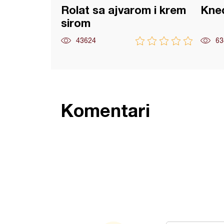
Rolat sa ajvarom i krem
Kned
sirom
43624
63
Komentari