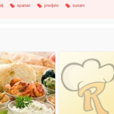
lj
spanać
predjelo
susam