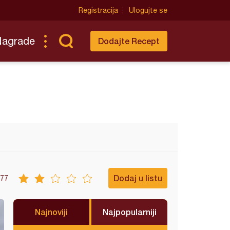
Registracija
Ulogujte se
Nagrade
Dodajte Recept
Dodaj u listu
77
Najnoviji
Najpopularniji