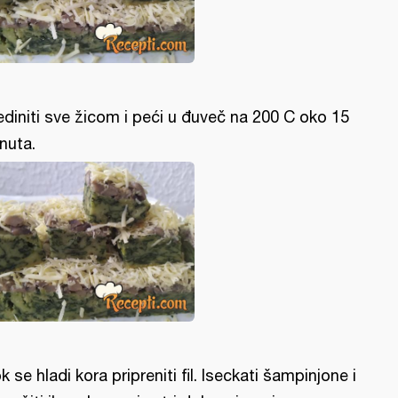
ediniti sve žicom i peći u đuveč na 200 C oko 15
nuta.
k se hladi kora pripreniti fil. Iseckati šampinjone i