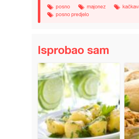
posno
majonez
kačkava
posno predjelo
Isprobao sam
š