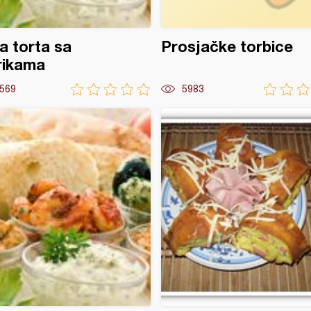
a torta sa
Prosjačke torbice
rikama
569
5983