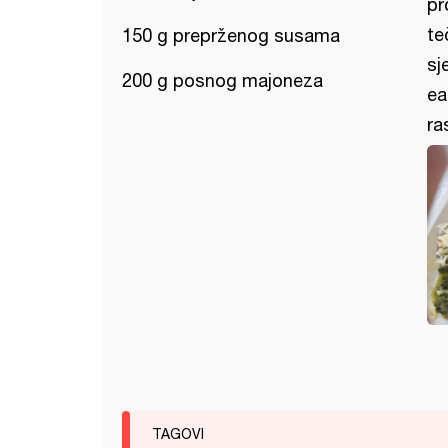
pr
te
150 g preprženog susama
sj
200 g posnog majoneza
ea
ra
TAGOVI