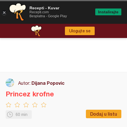
Recepti - Kuvar
Instalirajte
Recepti.com
Besplatna - Google Play
Ulogujte se
Dijana Popovic
Autor:
Princez krofne
Dodaj u listu
60 min