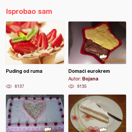
Isprobao sam
Puding od ruma
Domaći eurokrem
Bojana
Autor:
6137
9135