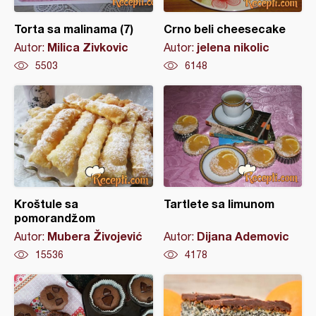
Torta sa malinama (7)
Crno beli cheesecake
Milica Zivkovic
jelena nikolic
Autor:
Autor:
5503
6148
Kroštule sa
Tartlete sa limunom
pomorandžom
Mubera Živojević
Dijana Ademovic
Autor:
Autor:
15536
4178