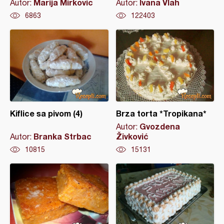
Marija Mirkovic
Ivana Vlah
Autor:
Autor:
6863
122403
Kiflice sa pivom (4)
Brza torta *Tropikana*
Gvozdena
Autor:
Branka Strbac
Živković
Autor:
10815
15131