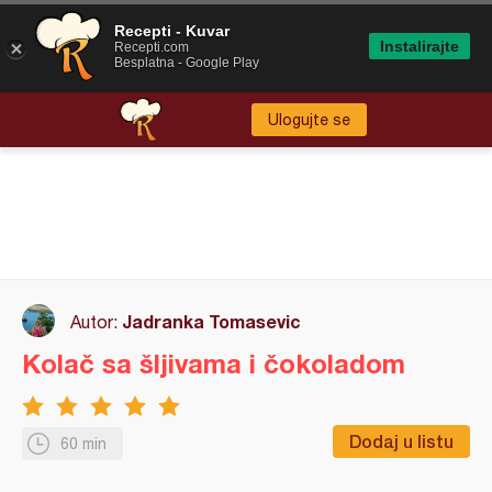
Recepti - Kuvar
Instalirajte
Recepti.com
Besplatna - Google Play
Ulogujte se
Jadranka Tomasevic
Autor:
Kolač sa šljivama i čokoladom
Dodaj u listu
60 min