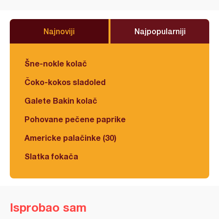
Najnoviji
Najpopularniji
Šne-nokle kolač
Čoko-kokos sladoled
Galete Bakin kolač
Pohovane pečene paprike
Americke palačinke (30)
Slatka fokača
Isprobao sam