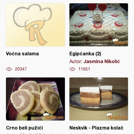
Voćna salama
Egipćanka (2)
Jasmina Nikolić
Autor:
20347
11651
Crno beli pužići
Neskvik - Plazma kolač