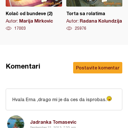
Kolač od bundeve (2)
Torta sa rolatima
Marija Mirkovic
Radana Kolundzija
Autor:
Autor:
17003
25976
Komentari
Postavite komentar
Hvala Erna ,drago mi je da ces da isprobas.
Jadranka Tomasevic
September 21, 2013, 7:55 am