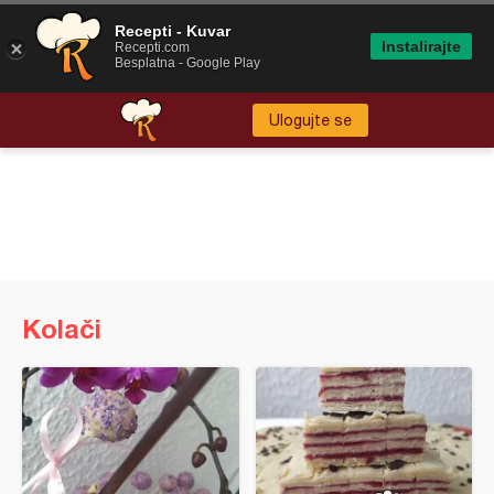
Recepti - Kuvar
Instalirajte
Recepti.com
Besplatna - Google Play
Ulogujte se
Kolači