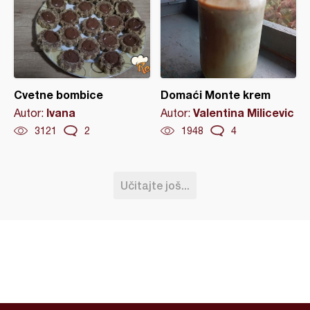
Cvetne bombice
Domaći Monte krem
Ivana
Valentina Milicevic
Autor:
Autor:
3121
2
1948
4
Učitajte još...