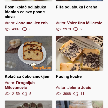
Posni kolač od jabuka
Pita od jabuka i oraha
idealan za sve posne
slave
Јованка Јевтић
Valentina Milicevic
Autor:
Autor:
4997
6
2973
2
Kolač sa čoko smokijem
Puding kocke
Dragoljub
Autor:
Milovanovic
Jelena Jocic
Autor:
2159
5
3068
11