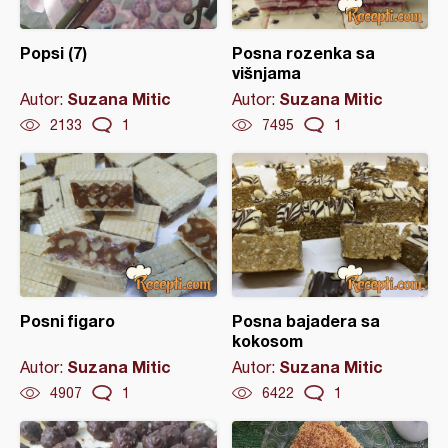
Popsi (7)
Posna rozenka sa
višnjama
Suzana Mitic
Suzana Mitic
Autor:
Autor:
2133
1
7495
1
Posni figaro
Posna bajadera sa
kokosom
Suzana Mitic
Suzana Mitic
Autor:
Autor:
4907
1
6422
1