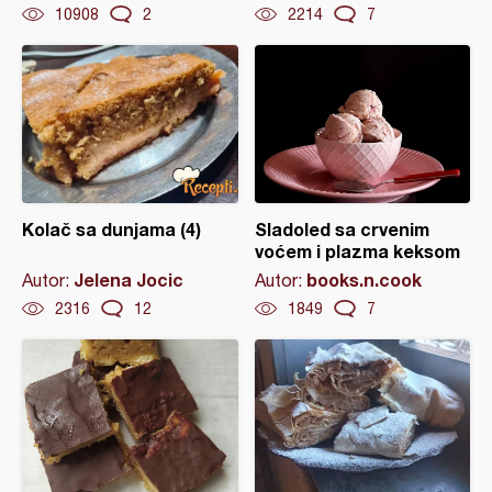
10908
2
2214
7
Kolač sa dunjama (4)
Sladoled sa crvenim
voćem i plazma keksom
Jelena Jocic
books.n.cook
Autor:
Autor:
2316
12
1849
7