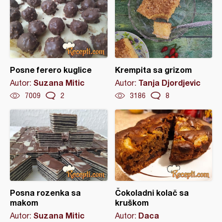
Posne ferero kuglice
Krempita sa grizom
Suzana Mitic
Tanja Djordjevic
Autor:
Autor:
7009
2
3186
8
Posna rozenka sa
Čokoladni kolač sa
makom
kruškom
Suzana Mitic
Daca
Autor:
Autor: