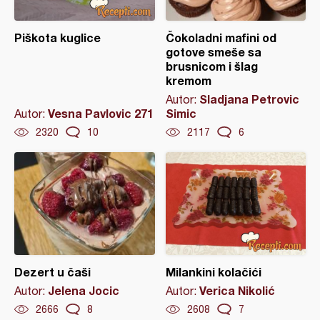
Piškota kuglice
Čokoladni mafini od
gotove smeše sa
brusnicom i šlag
kremom
Sladjana Petrovic
Autor:
Vesna Pavlovic 271
Simic
Autor:
2320
10
2117
6
Dezert u čaši
Milankini kolačići
Jelena Jocic
Verica Nikolić
Autor:
Autor:
2666
8
2608
7