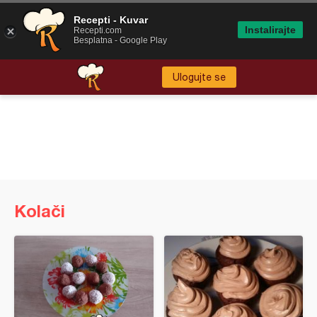
Recepti - Kuvar
Instalirajte
Recepti.com
Besplatna - Google Play
Ulogujte se
Kolači