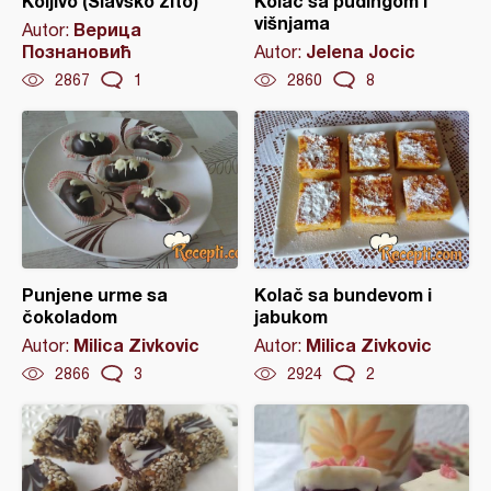
Koljivo (Slavsko žito)
Kolač sa pudingom i
višnjama
Верица
Autor:
Познановић
Jelena Jocic
Autor:
2867
1
2860
8
Punjene urme sa
Kolač sa bundevom i
čokoladom
jabukom
Milica Zivkovic
Milica Zivkovic
Autor:
Autor:
2866
3
2924
2