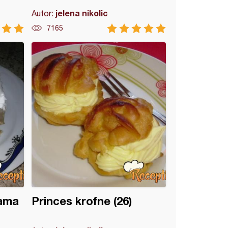
jelena nikolic
Autor:
7165
vama
Princes krofne (26)