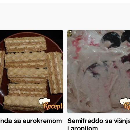
anda sa eurokremom
Semifreddo sa višn
i aronijom