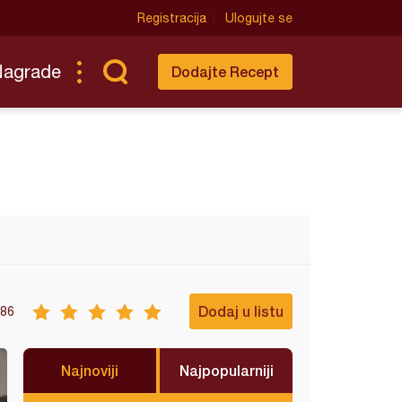
Registracija
Ulogujte se
Nagrade
Dodajte Recept
Dodaj u listu
86
Najnoviji
Najpopularniji