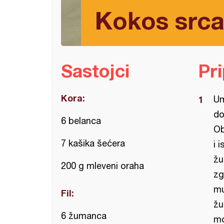
Kokos src
Sastojci
Pr
Kora:
Um
do
6 belanca
Ob
7 kašika šećera
i 
žu
200 g mleveni oraha
zg
mu
Fil:
žu
6 žumanca
mo