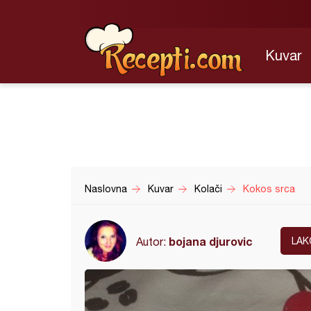
Kuvar
Naslovna
Kuvar
Kolači
Kokos srca
bojana djurovic
Autor:
LAK