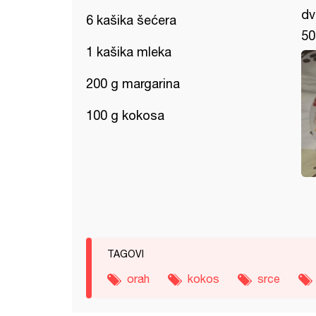
dv
6 kašika šećera
50
1 kašika mleka
200 g margarina
100 g kokosa
TAGOVI
orah
kokos
srce