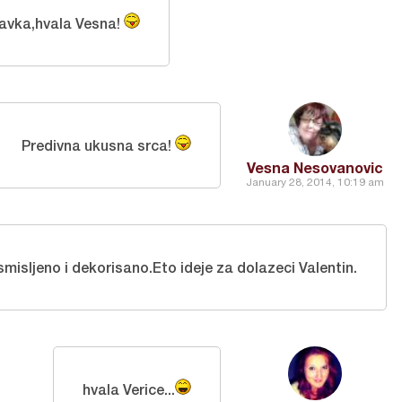
avka,hvala Vesna!
Predivna ukusna srca!
Vesna Nesovanovic
January 28, 2014, 10:19 am
misljeno i dekorisano.Eto ideje za dolazeci Valentin.
hvala Verice...