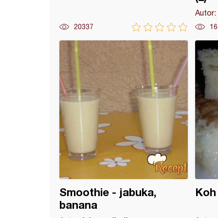
Autor:
20337
16
es krofne (26)
Smoothie - jabuka,
Koh
banana