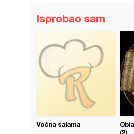
Isprobao sam
adni sladoled (2)
Voćna salama
Obl
(2)