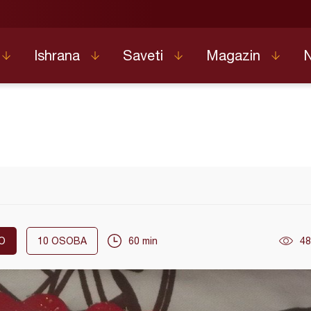
Ishrana
Saveti
Magazin
O
10
OSOBA
60 min
48