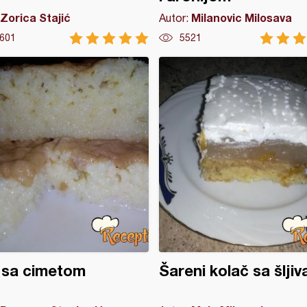
Zorica Stajić
Milanovic Milosava
Autor:
601
5521
 sa cimetom
Šareni kolač sa šlji