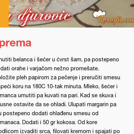
a
iprema
utiti belanca i šećer u ćvrst šam, pa postepeno
dati orahe i varjačom nežno promešate.
ložite pleh papirom za pečenje i preručiti smesu
ispeći koru na 180C 10-tak minuta. Mleko, šećer i
manca umutiti pa kuvati na pari. Kad se skuva i
usne ostavite da se ohladi. Ulupati margarin pa
 postepeno dodati ohlađenu smesu od
manaca. Dodati i 50 gr kokosa. Od kore
dlicom izvaditi srca, filovati kremom i spajati po