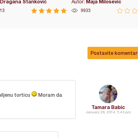
Dragana Stanković
Maja Milosevic
Autor:
13
9933
Postavite komentar
ljenu torticu
Moram da
Tamara Babic
January 28, 2014, 5:43 pm