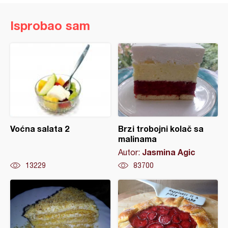
Isprobao sam
Voćna salata 2
Brzi trobojni kolač sa
malinama
Jasmina Agic
Autor:
13229
83700