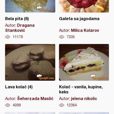
Bela pita (6)
Galeta sa jagodama
Dragana
Autor:
Stanković
Milica Kolarov
Autor:
11179
7335
Lava kolač (4)
Kolač - vanila, kupine,
keks
Šeherzada Maslić
jelena nikolic
Autor:
Autor:
4099
12364