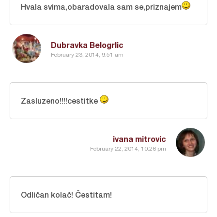
Hvala svima,obaradovala sam se,priznajem
Dubravka Belogrlic
February 23, 2014, 9:51 am
Zasluzeno!!!!cestitke
ivana mitrovic
February 22, 2014, 10:26 pm
Odličan kolač! Čestitam!