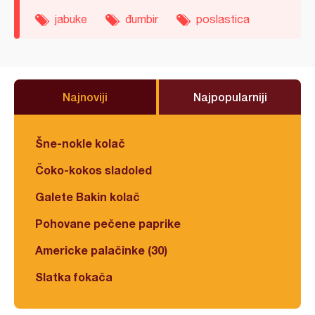
jabuke
đumbir
poslastica
Najnoviji
Najpopularniji
Šne-nokle kolač
Čoko-kokos sladoled
Galete Bakin kolač
Pohovane pečene paprike
Americke palačinke (30)
Slatka fokača