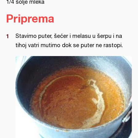
1/4 šolje mleka
Priprema
Stavimo puter, šećer i melasu u šerpu i na
tihoj vatri mutimo dok se puter ne rastopi.