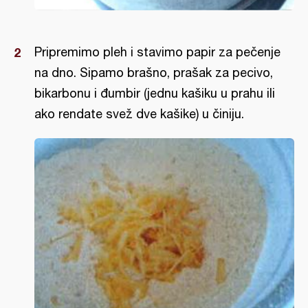
Pripremimo pleh i stavimo papir za pečenje
na dno. Sipamo brašno, prašak za pecivo,
bikarbonu i đumbir (jednu kašiku u prahu ili
ako rendate svež dve kašike) u činiju.