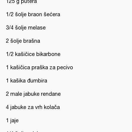
125 g putera
1/2 šolje braon šećera
3/4 šolje melase
2 šolje brašna
1/2 kašičice bikarbone
1 kašičica praška za pecivo
1 kašika đumbira
2 male jabuke rendane
4 jabuke za vrh kolača
1 jaje