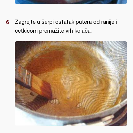
Zagrejte u šerpi ostatak putera od ranije i
četkicom premažite vrh kolača.