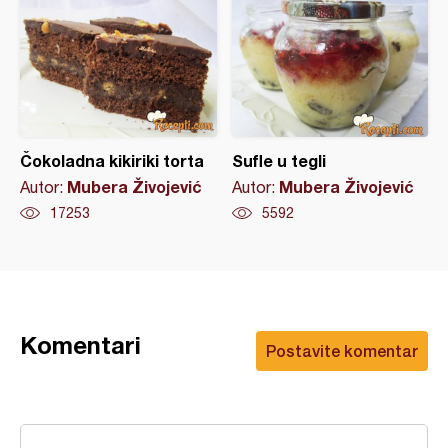
Čokoladna kikiriki torta
Sufle u tegli
Mubera Živojević
Mubera Živojević
Autor:
Autor:
17253
5592
Komentari
Postavite komentar