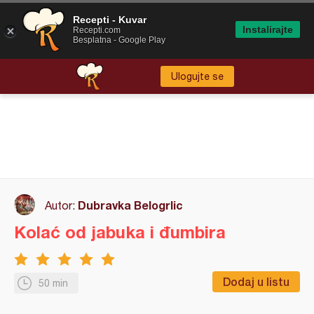
Recepti - Kuvar
Instalirajte
Recepti.com
Besplatna - Google Play
Ulogujte se
Dubravka Belogrlic
Autor:
Kolać od jabuka i đumbira
Dodaj u listu
50 min