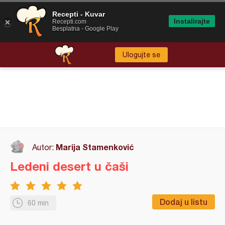
Recepti - Kuvar
Instalirajte
Recepti.com
Besplatna - Google Play
Ulogujte se
Marija Stamenković
Autor:
Ledeni desert u čaši
Dodaj u listu
60 min