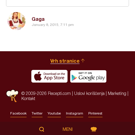
Gaga
January 8, 2015, 7:11 pm
Vrh stranice
© 2009-2026 Recepti.com |
Uslovi korišćenja
|
Marketing
|
Kontakt
Facebook
Twitter
Youtube
Instagram
Pinterest
Site by:
HALO