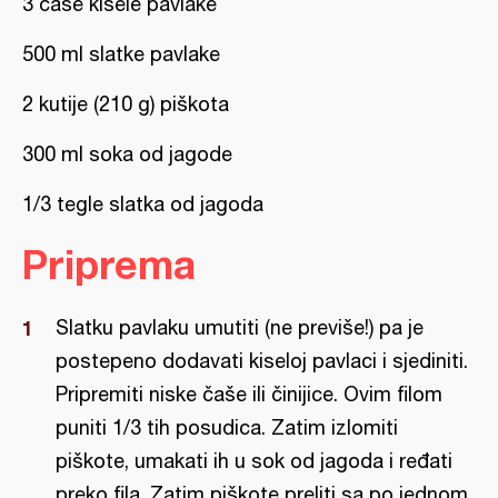
3 čaše kisele pavlake
500 ml slatke pavlake
2 kutije (210 g) piškota
300 ml soka od jagode
1/3 tegle slatka od jagoda
Priprema
Slatku pavlaku umutiti (ne previše!) pa je
postepeno dodavati kiseloj pavlaci i sjediniti.
Pripremiti niske čaše ili činijice. Ovim filom
puniti 1/3 tih posudica. Zatim izlomiti
piškote, umakati ih u sok od jagoda i ređati
preko fila. Zatim piškote preliti sa po jednom