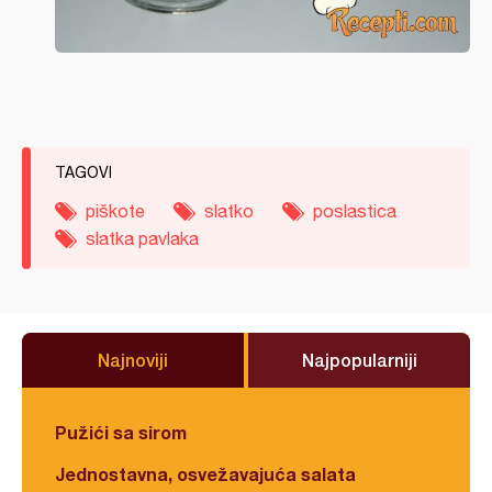
TAGOVI
piškote
slatko
poslastica
slatka pavlaka
Najnoviji
Najpopularniji
Pužići sa sirom
Jednostavna, osvežavajuća salata