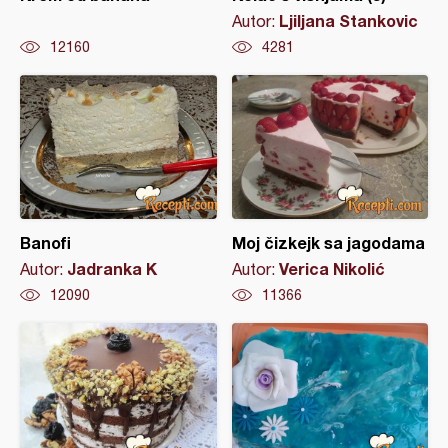
Ljiljana Stankovic
Autor:
12160
4281
Banofi
Moj čizkejk sa jagodama
Jadranka K
Verica Nikolić
Autor:
Autor:
12090
11366