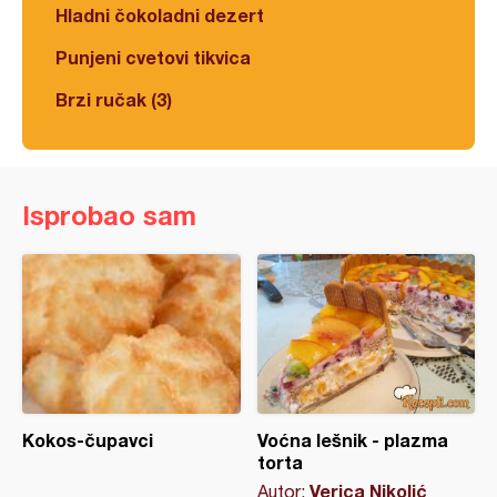
Hladni čokoladni dezert
Punjeni cvetovi tikvica
Brzi ručak (3)
Isprobao sam
Kokos-čupavci
Voćna lešnik - plazma
torta
Verica Nikolić
Autor: