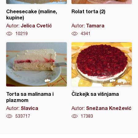
Cheesecake (maline,
Rolat torta (2)
kupine)
Jelica Cvetić
Tamara
Autor:
Autor:
10219
4341
Torta sa malinama i
Čizkejk sa višnjama
plazmom
Slavica
Snežana Knežević
Autor:
Autor:
533717
17383