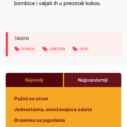
bombice i valjati ih u preostali kokos.
TAGOVI
kokos
plazma
sok
Najnoviji
Najpopularniji
Pužići sa sirom
Jednostavna, osvežavajuća salata
Brownies sa jagodama