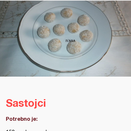
Sastojci
Potrebno je: