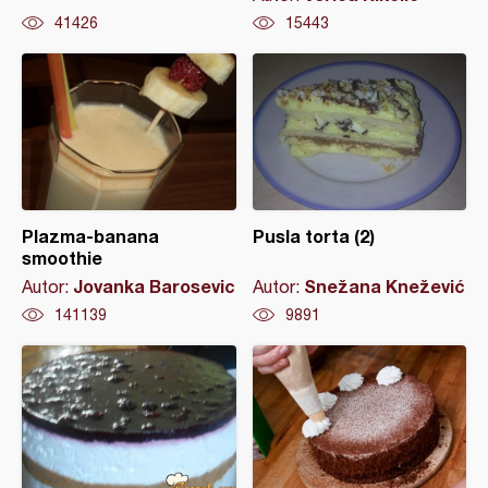
41426
15443
Plazma-banana
Pusla torta (2)
smoothie
Jovanka Barosevic
Snežana Knežević
Autor:
Autor:
141139
9891