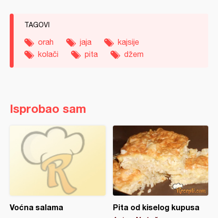
TAGOVI
orah
jaja
kajsije
kolači
pita
džem
Isprobao sam
Voćna salama
Pita od kiselog kupusa