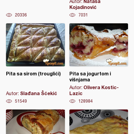
Nataša
Autor:
Kojadinović
20336
7031
Pita sa sirom (trouglići)
Pita sa jogurtom i
višnjama
Olivera Kostic-
Autor:
Slađana Šćekić
Lazic
Autor:
51549
128984