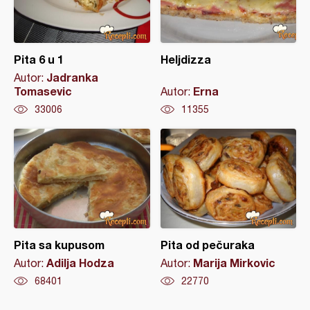
Pita 6 u 1
Heljdizza
Jadranka
Autor:
Tomasevic
Erna
Autor:
33006
11355
Pita sa kupusom
Pita od pečuraka
Adilja Hodza
Marija Mirkovic
Autor:
Autor:
68401
22770