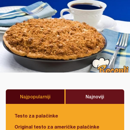
Najpopularniji
Najnoviji
Testo za palačinke
Original testo za američke palačinke