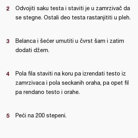
Odvojiti saku testa i staviti je u zamrzivač da
se stegne. Ostali deo testa rastanjititi u pleh.
Belanca i šećer umutiti u čvrst šam i zatim
dodati džem.
Pola fila staviti na koru pa izrendati testo iz
zamrzivaca i pola seckanih oraha, pa opet fil
pa rendano testo i orahe.
Peći na 200 stepeni.