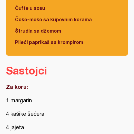
Ćufte u sosu
Čoko-moko sa kupovnim korama
Štrudla sa džemom
Pileći paprikaš sa krompirom
Sastojci
Za koru:
1 margarin
4 kašike šećera
4 jajeta