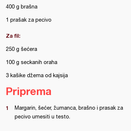
400 g brašna
1 prašak za pecivo
Za fil:
250 g šećera
100 g seckanih oraha
3 kašike džema od kajsija
Priprema
Margarin, šećer, žumanca, brašno i prasak za
pecivo umesiti u testo.