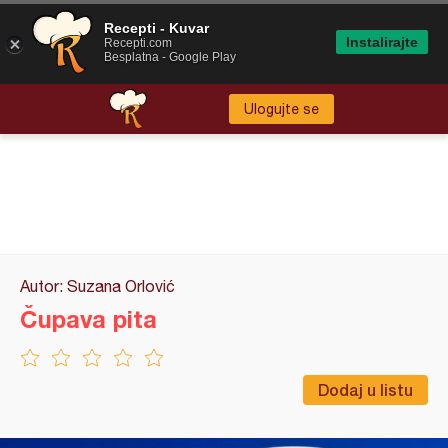
Recepti - Kuvar
Instalirajte
Recepti.com
Besplatna - Google Play
Ulogujte se
Autor: Suzana Orlović
Čupava pita
Dodaj u listu