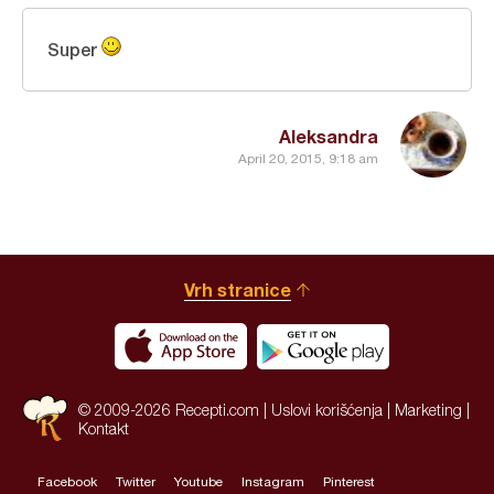
Super
Aleksandra
April 20, 2015, 9:18 am
Vrh stranice
© 2009-2026 Recepti.com |
Uslovi korišćenja
|
Marketing
|
Kontakt
Facebook
Twitter
Youtube
Instagram
Pinterest