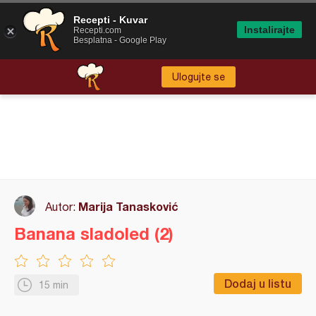
Recepti - Kuvar
Instalirajte
Recepti.com
Besplatna - Google Play
Ulogujte se
Marija Tanasković
Autor:
Banana sladoled (2)
Dodaj u listu
15 min