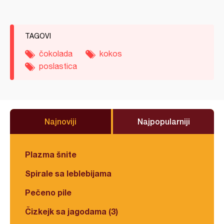
TAGOVI
čokolada
kokos
poslastica
Najnoviji
Najpopularniji
Plazma šnite
Spirale sa leblebijama
Pečeno pile
Čizkejk sa jagodama (3)