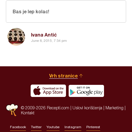
Bas je lep kolac!
Ivana Antić
June 8, 2015, 7:34 pm
Vrh stranice
© 2009-2026 Recepti.com |
Uslovi korišćenja
|
Marketing
|
Kontakt
Facebook
Twitter
Youtube
Instagram
Pinterest