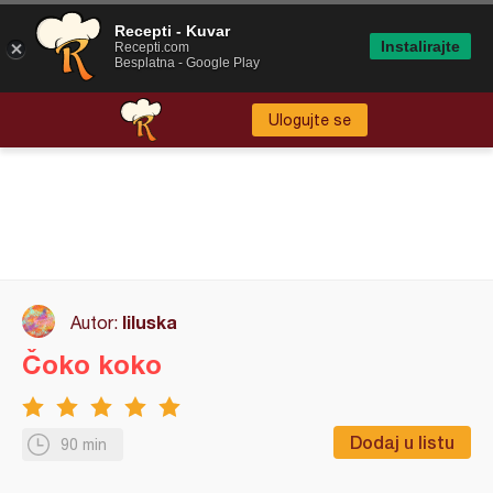
Recepti - Kuvar
Instalirajte
Recepti.com
Besplatna - Google Play
Ulogujte se
liluska
Autor:
Čoko koko
Dodaj u listu
90 min