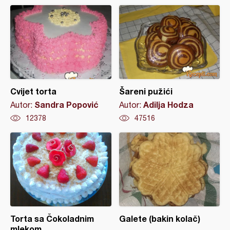
Cvijet torta
Šareni pužići
Sandra Popović
Adilja Hodza
Autor:
Autor:
12378
47516
Torta sa Čokoladnim
Galete (bakin kolač)
mlekom