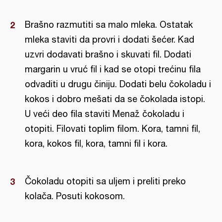
Brašno razmutiti sa malo mleka. Ostatak
mleka staviti da provri i dodati šećer. Kad
uzvri dodavati brašno i skuvati fil. Dodati
margarin u vruć fil i kad se otopi trećinu fila
odvaditi u drugu činiju. Dodati belu čokoladu i
kokos i dobro mešati da se čokolada istopi.
U veći deo fila staviti Menaž čokoladu i
otopiti. Filovati toplim filom. Kora, tamni fil,
kora, kokos fil, kora, tamni fil i kora.
Čokoladu otopiti sa uljem i preliti preko
kolača. Posuti kokosom.