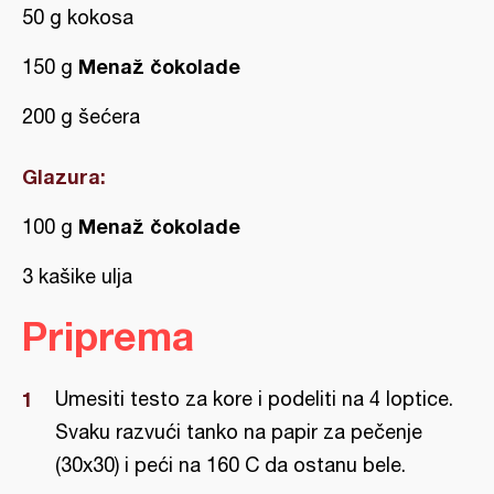
50 g kokosa
Menaž čokolade
150 g
200 g šećera
Glazura:
Menaž čokolade
100 g
3 kašike ulja
Priprema
Umesiti testo za kore i podeliti na 4 loptice.
Svaku razvući tanko na papir za pečenje
(30x30) i peći na 160 C da ostanu bele.