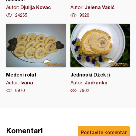
Djulija Kovac
Jelena Vasić
Autor:
Autor:
24265
9320
Medeni rolat
Jednooki Džek :)
Ivana
Jadranka
Autor:
Autor:
6970
7902
Komentari
Postavite komentar