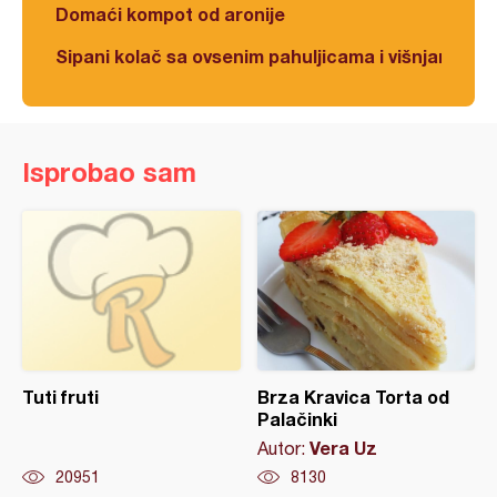
Domaći kompot od aronije
Sipani kolač sa ovsenim pahuljicama i višnjama
Isprobao sam
Tuti fruti
Brza Kravica Torta od
Palačinki
Vera Uz
Autor:
20951
8130