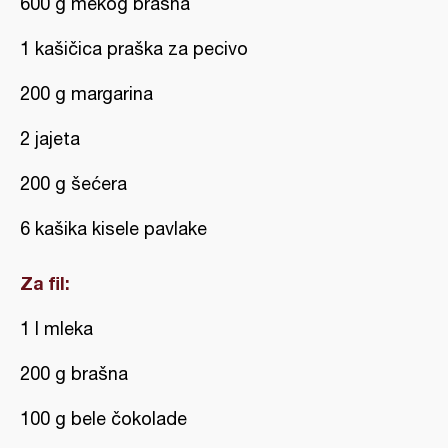
600 g mekog brašna
1 kašičica praška za pecivo
200 g margarina
2 jajeta
200 g šećera
6 kašika kisele pavlake
Za fil:
1 l mleka
200 g brašna
100 g bele čokolade