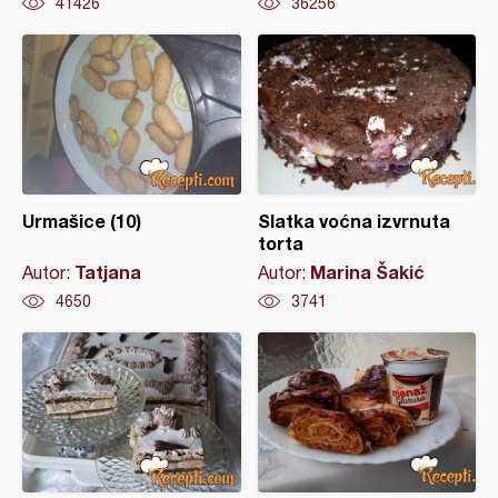
41426
36256
Urmašice (10)
Slatka voćna izvrnuta
torta
Tatjana
Marina Šakić
Autor:
Autor:
4650
3741