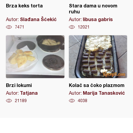
Brza keks torta
Stara dama u novom
ruhu
Slađana Šćekić
libusa gabris
Autor:
Autor:
7471
12021
Brzi lokumi
Kolač sa čoko plazmom
Tatjana
Marija Tanasković
Autor:
Autor:
21189
4038