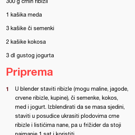
300 g crnih ribizli
1 kašika meda
3 kašike či semenki
2 kašike kokosa
3 dl gustog jogurta
Priprema
U blender staviti ribizle (mogu maline, jagode,
crvene ribizle, kupine), či semenke, kokos,
med i jogurt. Izblendirati da se masa sjedini,
staviti u posudice ukrasiti plodovima crne
ribizle i listićima nane, pa u frižider da stoji
najmanje 1 sat i koristiti.