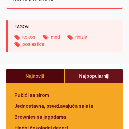
TAGOVI
kokos
med
ribizla
poslastica
Najnoviji
Najpopularniji
Pužići sa sirom
Jednostavna, osvežavajuća salata
Brownies sa jagodama
Hladni čokoladni dezert