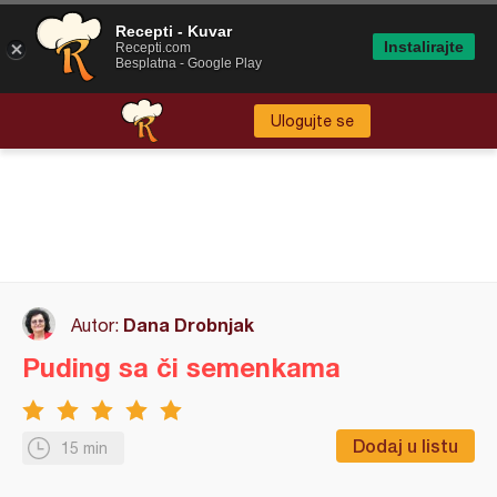
Recepti - Kuvar
Instalirajte
Recepti.com
Besplatna - Google Play
Ulogujte se
Dana Drobnjak
Autor:
Puding sa či semenkama
Dodaj u listu
15 min