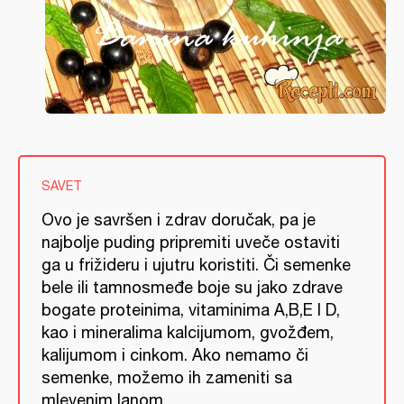
SAVET
Ovo je savršen i zdrav doručak, pa je
najbolje puding pripremiti uveče ostaviti
ga u frižideru i ujutru koristiti. Či semenke
bele ili tamnosmeđe boje su jako zdrave
bogate proteinima, vitaminima A,B,E I D,
kao i mineralima kalcijumom, gvožđem,
kalijumom i cinkom. Ako nemamo či
semenke, možemo ih zameniti sa
mlevenim lanom.