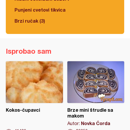
Punjeni cvetovi tikvica
Brzi ručak (3)
Isprobao sam
Kokos-čupavci
Brze mini štrudle sa
makom
Novka Ćorda
Autor: