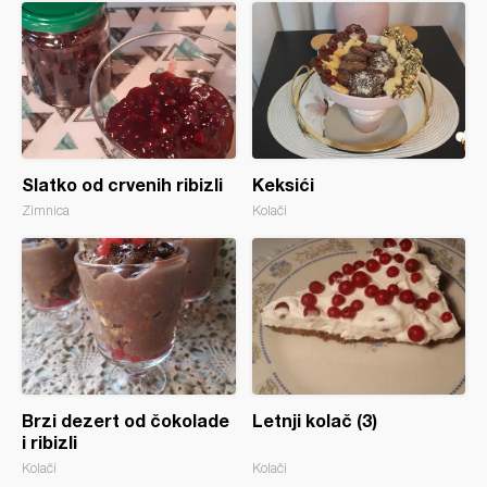
Slatko od crvenih ribizli
Keksići
Zimnica
Kolači
Brzi dezert od čokolade
Letnji kolač (3)
i ribizli
Kolači
Kolači