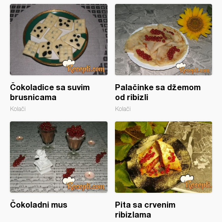
Čokoladice sa suvim
Palačinke sa džemom
brusnicama
od ribizli
Kolači
Kolači
Čokoladni mus
Pita sa crvenim
ribizlama