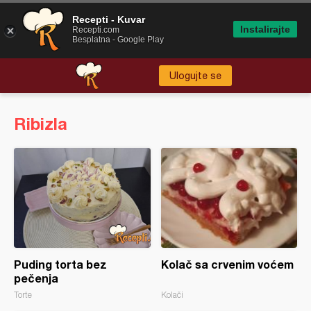
Recepti - Kuvar
Instalirajte
Recepti.com
Besplatna - Google Play
Ulogujte se
Ribizla
Puding torta bez
Kolač sa crvenim voćem
pečenja
Torte
Kolači