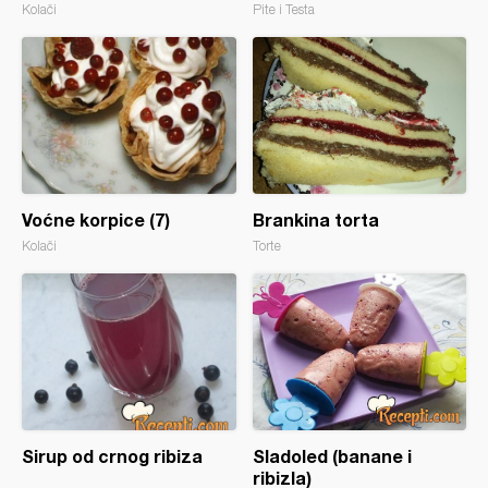
Kolači
Pite i Testa
Voćne korpice (7)
Brankina torta
Kolači
Torte
Sirup od crnog ribiza
Sladoled (banane i
ribizla)