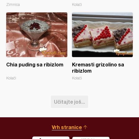
Zimnica
Kolači
Chia puding sa ribizlom
Kremasti grizolino sa
ribizlom
Kolači
Kolači
Učitajte još...
Vrh stranice