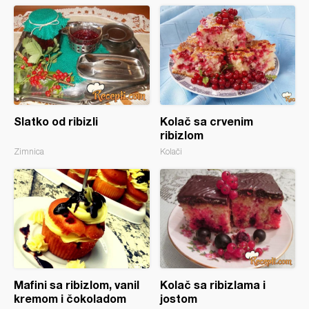
Slatko od ribizli
Kolač sa crvenim
ribizlom
Zimnica
Kolači
Mafini sa ribizlom, vanil
Kolač sa ribizlama i
kremom i čokoladom
jostom