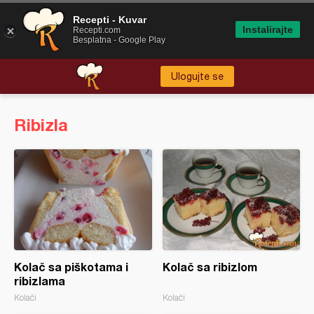
Recepti - Kuvar
Instalirajte
Recepti.com
Besplatna - Google Play
Ulogujte se
Ribizla
Kolač sa piškotama i
Kolač sa ribizlom
ribizlama
Kolači
Kolači