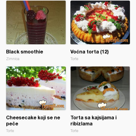
Black smoothie
Voćna torta (12)
Zimnica
Torte
Cheesecake koji se ne
Torta sa kajsijama i
peče
ribizlama
Torte
Torte