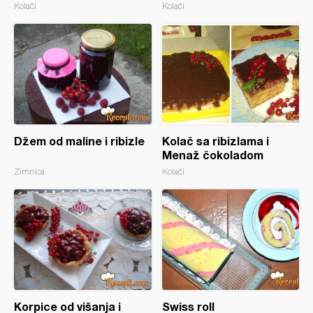
Kolači
Kolači
Džem od maline i ribizle
Kolač sa ribizlama i
Menaž čokoladom
Zimnica
Kolači
Korpice od višanja i
Swiss roll