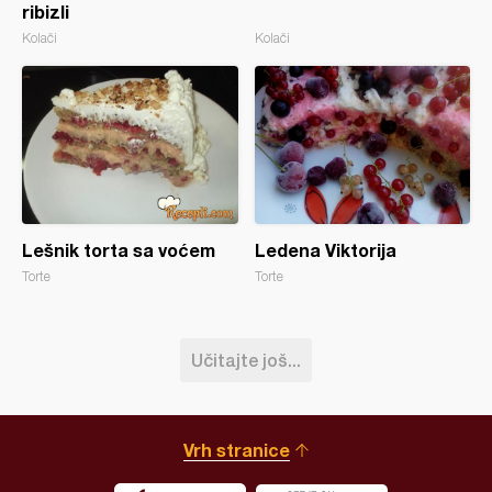
ribizli
Kolači
Kolači
Lešnik torta sa voćem
Ledena Viktorija
Torte
Torte
Učitajte još...
Vrh stranice