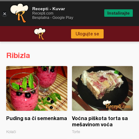
Recepti - Kuvar
Instalirajte
Recepti.com
Besplatna - Google Play
Ulogujte se
Ribizla
Puding sa či semenkama
Voćna piškota torta sa
mešavinom voća
Kolači
Torte