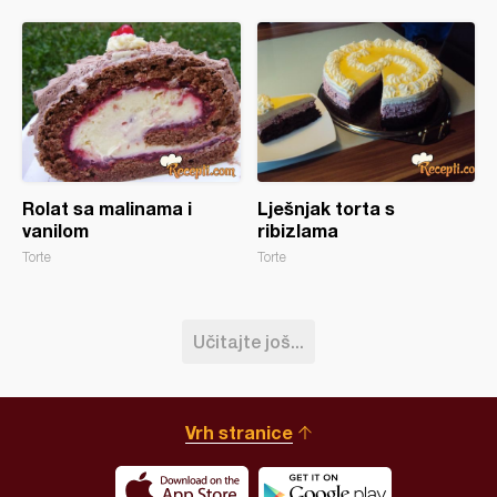
Rolat sa malinama i
Lješnjak torta s
vanilom
ribizlama
Torte
Torte
Učitajte još...
Vrh stranice