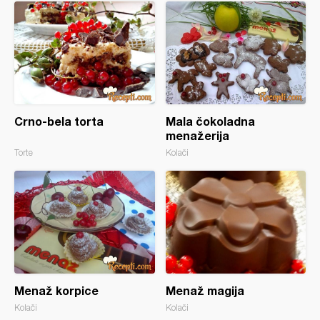
Crno-bela torta
Mala čokoladna
menažerija
Torte
Kolači
Menaž korpice
Menaž magija
Kolači
Kolači