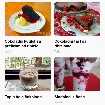
Čokoladni kuglof sa
Čokoladni tart sa
prelivom od ribizle
ribizlama
Kolači
Torte
Topla bela čokolada
Sladoled iz čaše
Kolači
Kolači