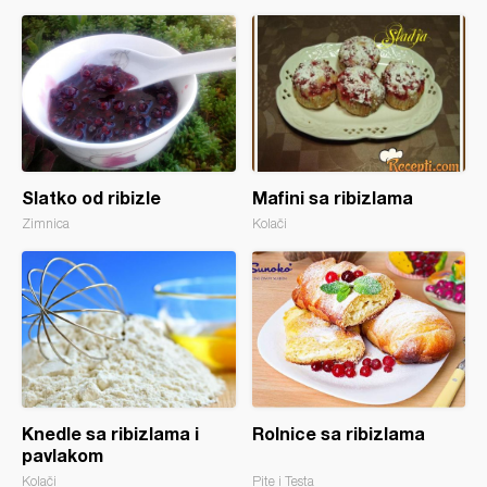
Slatko od ribizle
Mafini sa ribizlama
Zimnica
Kolači
Knedle sa ribizlama i
Rolnice sa ribizlama
pavlakom
Kolači
Pite i Testa