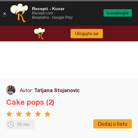
Recepti - Kuvar
Instalirajte
Recepti.com
Besplatna - Google Play
Ulogujte se
Tatjana Stojanovic
Autor:
Cake pops (2)
Dodaj u listu
30 min