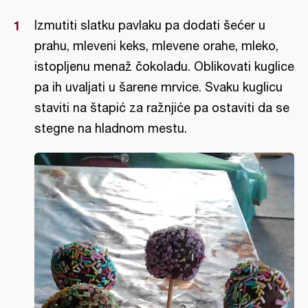
Izmutiti slatku pavlaku pa dodati šećer u
prahu, mleveni keks, mlevene orahe, mleko,
istopljenu menaž čokoladu. Oblikovati kuglice
pa ih uvaljati u šarene mrvice. Svaku kuglicu
staviti na štapić za ražnjiće pa ostaviti da se
stegne na hladnom mestu.