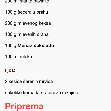
200 ml slatke pavlake
100 g šećera u prahu
200 g mlevenog keksa
100 g mlevenih oraha
Menaž čokolade
100 g
100 ml mleka
I još:
2 kesice šarenih mrvica
nekoliko komada štapići za ražnjiće
Priprema