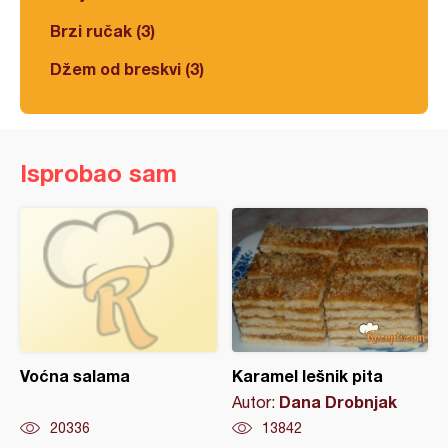
Brzi ručak (3)
Džem od breskvi (3)
Isprobao sam
Voćna salama
Karamel lešnik pita
Dana Drobnjak
Autor:
20336
13842