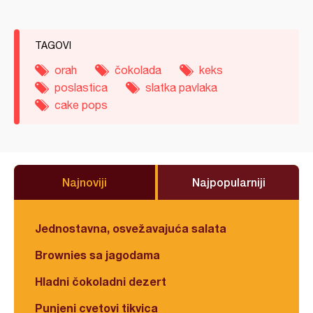
TAGOVI
orah
čokolada
keks
poslastica
slatka pavlaka
cake pops
Najnoviji
Najpopularniji
Jednostavna, osvežavajuća salata
Brownies sa jagodama
Hladni čokoladni dezert
Punjeni cvetovi tikvica