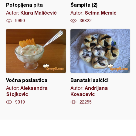
Potopljena pita
Šampita (2)
Klara Maličević
Selma Memić
Autor:
Autor:
9990
36822
Voćna poslastica
Banatski salčići
Aleksandra
Andrijana
Autor:
Autor:
Stojkovic
Kovacevic
9019
22255