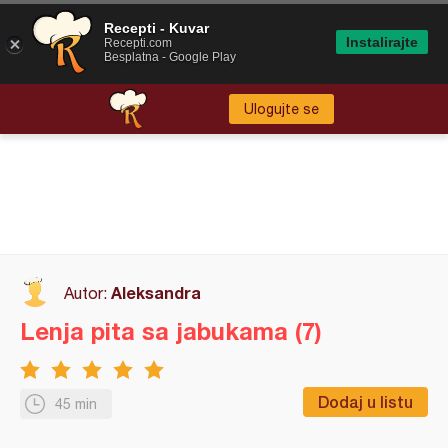
Recepti - Kuvar
Instalirajte
Recepti.com
Besplatna - Google Play
Ulogujte se
Aleksandra
Autor:
Lenja pita sa jabukama (7)
Dodaj u listu
45 min