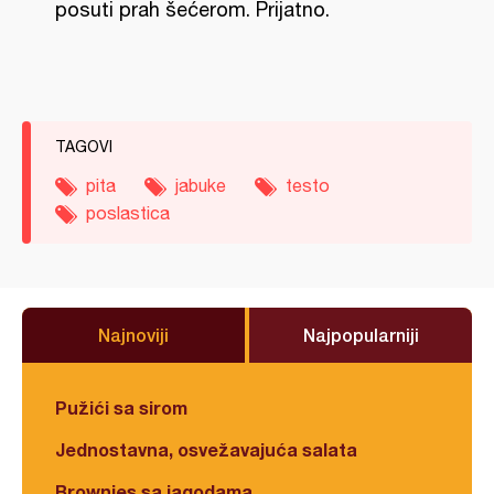
posuti prah šećerom. Prijatno.
TAGOVI
pita
jabuke
testo
poslastica
Najnoviji
Najpopularniji
Pužići sa sirom
Jednostavna, osvežavajuća salata
Brownies sa jagodama