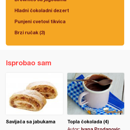
Hladni čokoladni dezert
Punjeni cvetovi tikvica
Brzi ručak (3)
Isprobao sam
Savijača sa jabukama
Topla čokolada (4)
Ivana Prodanovic
Autor: