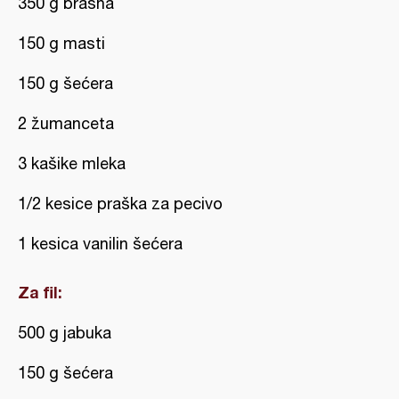
350 g brašna
150 g masti
150 g šećera
2 žumanceta
3 kašike mleka
1/2 kesice praška za pecivo
1 kesica vanilin šećera
Za fil:
500 g jabuka
150 g šećera