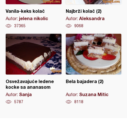
Vanila-keks kolač
Najbrži kolač (2)
jelena nikolic
Aleksandra
Autor:
Autor:
37365
9068
Osvežavajuće ledene
Bela bajadera (2)
kocke sa ananasom
Sanja
Suzana Mitic
Autor:
Autor:
5787
8118