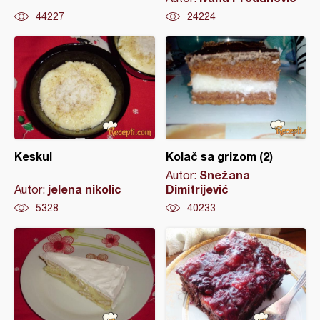
44227
24224
Keskul
Kolač sa grizom (2)
Snežana
Autor:
jelena nikolic
Dimitrijević
Autor:
5328
40233