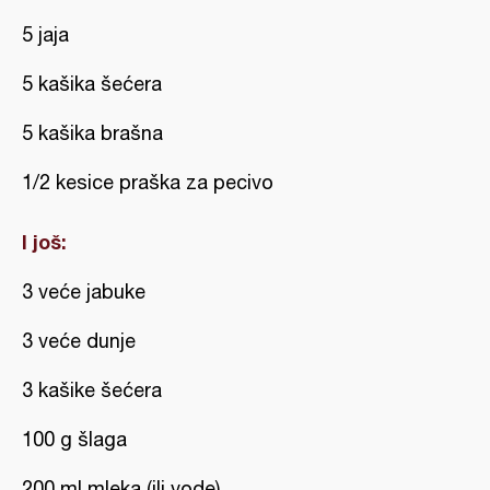
5 jaja
5 kašika šećera
5 kašika brašna
1/2 kesice praška za pecivo
I još:
3 veće jabuke
3 veće dunje
3 kašike šećera
100 g šlaga
200 ml mleka (ili vode)