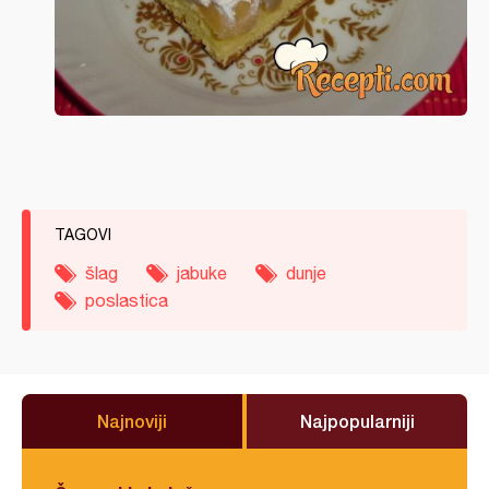
TAGOVI
šlag
jabuke
dunje
poslastica
Najnoviji
Najpopularniji