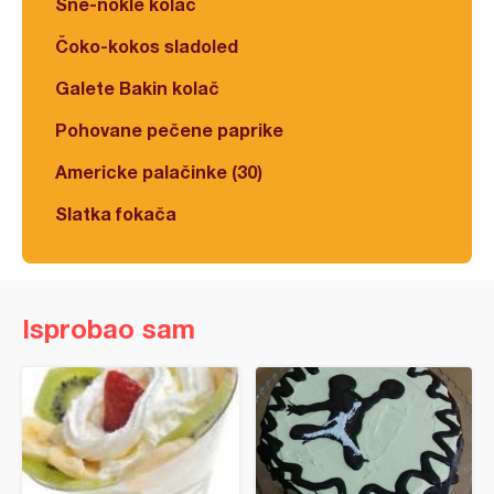
Šne-nokle kolač
Čoko-kokos sladoled
Galete Bakin kolač
Pohovane pečene paprike
Americke palačinke (30)
Slatka fokača
Isprobao sam