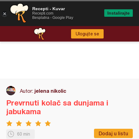
Recepti - Kuvar
Instalirajte
Recepti.com
Besplatna - Google Play
Ulogujte se
jelena nikolic
Autor:
Prevrnuti kolač sa dunjama i
jabukama
Dodaj u listu
60 min