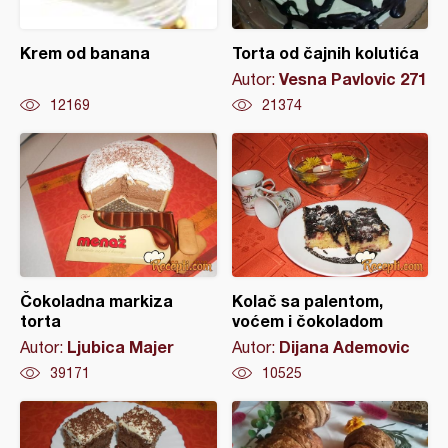
Krem od banana
Torta od čajnih kolutića
Vesna Pavlovic 271
Autor:
12169
21374
Čokoladna markiza
Kolač sa palentom,
torta
voćem i čokoladom
Ljubica Majer
Dijana Ademovic
Autor:
Autor:
39171
10525