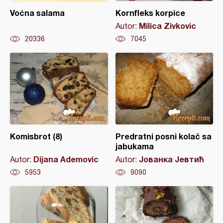
Voćna salama
Kornfleks korpice
Milica Zivkovic
Autor:
20336
7045
Komisbrot (8)
Predratni posni kolač sa
jabukama
Dijana Ademovic
Јованка Јевтић
Autor:
Autor:
5953
9090