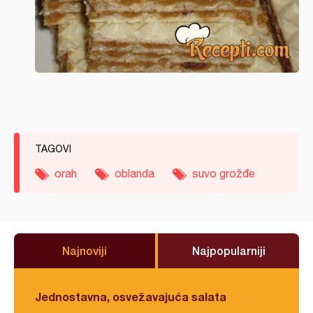
TAGOVI
orah
oblanda
suvo grožđe
Najnoviji
Najpopularniji
Jednostavna, osvežavajuća salata