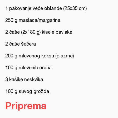
1 pakovanje veće oblande (25x35 cm)
250 g maslaca/margarina
2 čaše (2x180 g) kisele pavlake
2 čaše šećera
200 g mlevenog keksa (plazme)
100 g mlevenih oraha
3 kašike neskvika
100 g suvog grožđa
Priprema