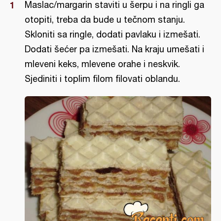
Maslac/margarin staviti u šerpu i na ringli ga
otopiti, treba da bude u tečnom stanju.
Skloniti sa ringle, dodati pavlaku i izmešati.
Dodati šećer pa izmešati. Na kraju umešati i
mleveni keks, mlevene orahe i neskvik.
Sjediniti i toplim filom filovati oblandu.