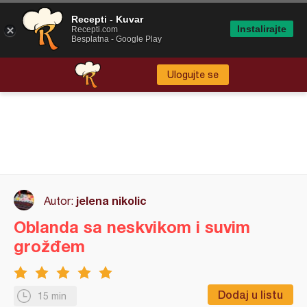
Recepti - Kuvar
Instalirajte
Recepti.com
Besplatna - Google Play
Ulogujte se
jelena nikolic
Autor:
Oblanda sa neskvikom i suvim
grožđem
Dodaj u listu
15 min