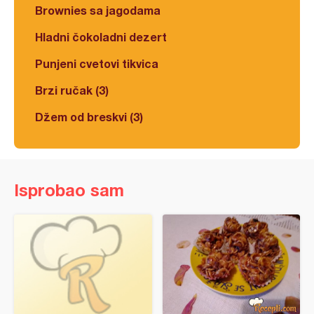
Brownies sa jagodama
Hladni čokoladni dezert
Punjeni cvetovi tikvica
Brzi ručak (3)
Džem od breskvi (3)
Isprobao sam