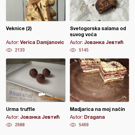
Veknice (2)
Svetogorska salama od
suvog voća
Verica Damjanovic
Јованка Јевтић
Autor:
Autor:
2133
5145
Urma truffle
Madjarica na moj način
Јованка Јевтић
Dragana
Autor:
Autor:
2688
5469