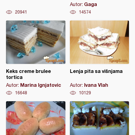
Gaga
Autor:
20941
14574
Keks creme brulee
Lenja pita sa višnjama
tortica
Marina Ignjatovic
Ivana Vlah
Autor:
Autor:
16648
10129