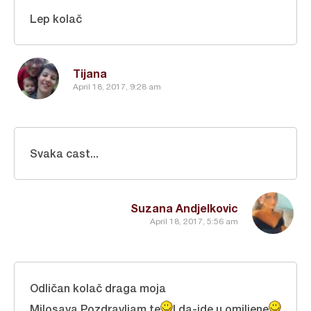
Lep kolač
Tijana
April 18, 2017, 9:28 am
Svaka cast...
Suzana Andjelkovic
April 18, 2017, 5:56 am
Odličan kolač draga moja
Milosava.Pozdravljam te
I da-ide u omiljene