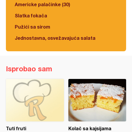
Americke palačinke (30)
Slatka fokača
Pužići sa sirom
Jednostavna, osvežavajuća salata
Isprobao sam
Tuti fruti
Kolač sa kajsijama