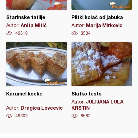
Starinske tatlije
Plitki kolač od jabuka
Anita Mitić
Marija Mirkovic
Autor:
Autor:
42618
3504
Karamel kocke
Slatko testo
JULIJANA LULA
Autor:
Dragica Lovcevic
KRSTIN
Autor:
49303
8582