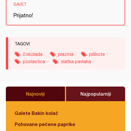
SAVET
Prijatno!
TAGOVI
čokolada
plazma
piškote
poslastica
slatka pavlaka
Najnoviji
Najpopularniji
Galete Bakin kolač
Pohovane pečene paprike