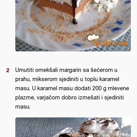
Umutiti omekšali margarin sa šećerom u
prahu, mikserom sjediniti u toplu karamel
masu. U karamel masu dodati 200 g mlevene
plazme, varjačom dobro izmešati i sjediniti
masu.