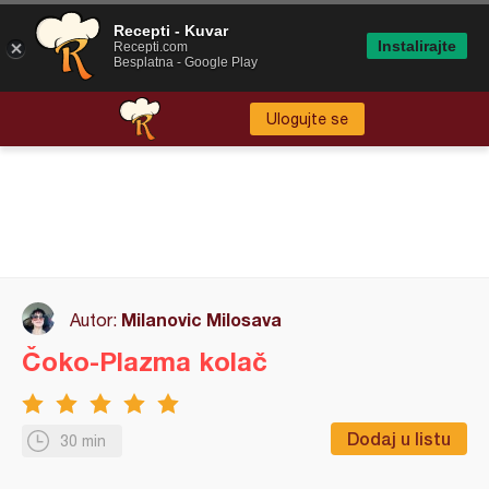
Recepti - Kuvar
Instalirajte
Recepti.com
Besplatna - Google Play
Ulogujte se
Milanovic Milosava
Autor:
Čoko-Plazma kolač
Dodaj u listu
30 min