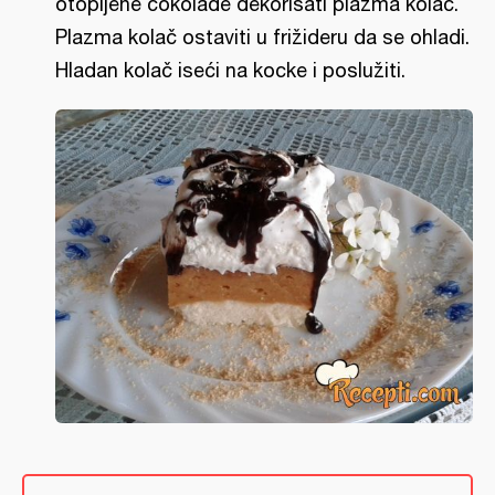
otopljene čokolade dekorisati plazma kolač.
Plazma kolač ostaviti u frižideru da se ohladi.
Hladan kolač iseći na kocke i poslužiti.