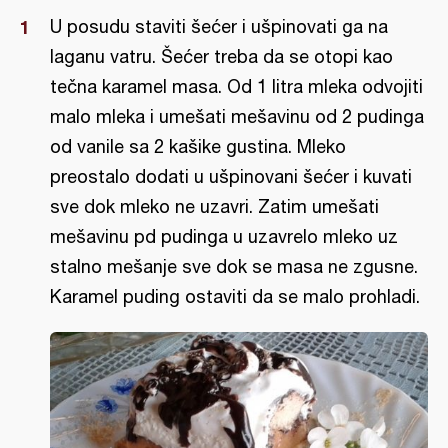
U posudu staviti šećer i ušpinovati ga na
laganu vatru. Šećer treba da se otopi kao
tečna karamel masa. Od 1 litra mleka odvojiti
malo mleka i umešati mešavinu od 2 pudinga
od vanile sa 2 kašike gustina. Mleko
preostalo dodati u ušpinovani šećer i kuvati
sve dok mleko ne uzavri. Zatim umešati
mešavinu pd pudinga u uzavrelo mleko uz
stalno mešanje sve dok se masa ne zgusne.
Karamel puding ostaviti da se malo prohladi.