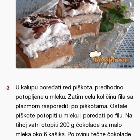
U kalupu poređati red piškota, predhodno
potopljene u mleku. Zatim celu količinu fila sa
plazmom rasporediti po piškotama. Ostale
piškote potopiti u mleku i poređati po filu. Na
tihoj vatri otopiti 200 g čokolade sa malo
mleka oko 6 kašika. Polovinu tečne čokolade