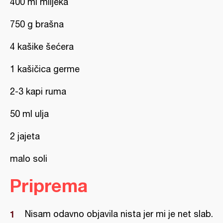
400 ml mlijeka
750 g brašna
4 kašike šećera
1 kašičica germe
2-3 kapi ruma
50 ml ulja
2 jajeta
malo soli
Priprema
Nisam odavno objavila nista jer mi je net slab.