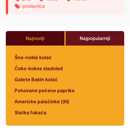
poslastica
Najnoviji
Najpopularniji
Šne-nokle kolač
Čoko-kokos sladoled
Galete Bakin kolač
Pohovane pečene paprike
Americke palačinke (30)
Slatka fokača