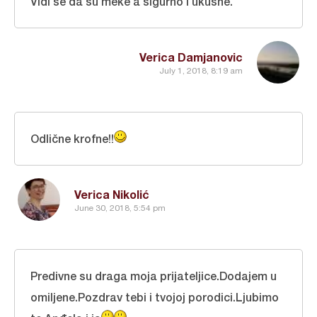
Vidi se da su meke a sigurno i ukusne.
Verica Damjanovic
July 1, 2018, 8:19 am
Odlične krofne!!
Verica Nikolić
June 30, 2018, 5:54 pm
Predivne su draga moja prijateljice.Dodajem u
omiljene.Pozdrav tebi i tvojoj porodici.Ljubimo