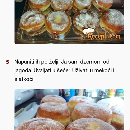
Napuniti ih po želji. Ja sam džemom od
jagoda. Uvaljati u šećer. Uživati u mekoći i
slatkoći!