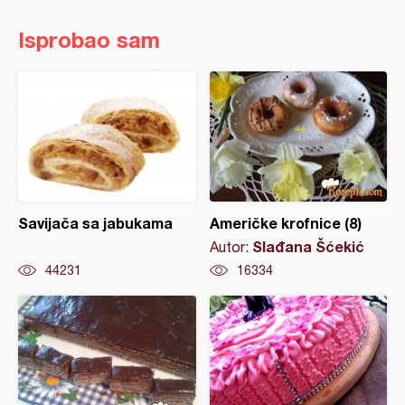
Isprobao sam
Savijača sa jabukama
Američke krofnice (8)
Slađana Šćekić
Autor:
44231
16334