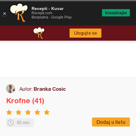
Recepti - Kuvar
Instalirajte
Recepti.com
Besplatna - Google Play
Ulogujte se
Branka Cosic
Autor:
Krofne (41)
Dodaj u listu
90 min