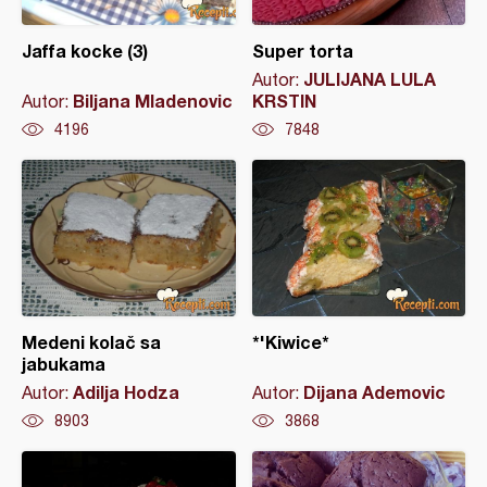
Jaffa kocke (3)
Super torta
JULIJANA LULA
Autor:
Biljana Mladenovic
KRSTIN
Autor:
4196
7848
Medeni kolač sa
*'Kiwice*
jabukama
Adilja Hodza
Dijana Ademovic
Autor:
Autor:
8903
3868