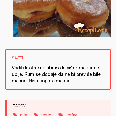
SAVET
Vaditi krofne na ubrus da višak masnoće
upije. Rum se dodaje da ne bi previše bile
masne. Nisu uopšte masne.
TAGOVI
pita
testo
krofne