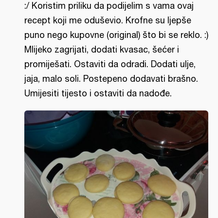
:/ Koristim priliku da podijelim s vama ovaj
recept koji me oduševio. Krofne su ljepše
puno nego kupovne (original) što bi se reklo. :)
Mlijeko zagrijati, dodati kvasac, šećer i
promiješati. Ostaviti da odradi. Dodati ulje,
jaja, malo soli. Postepeno dodavati brašno.
Umijesiti tijesto i ostaviti da nadođe.