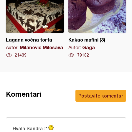
Lagana voćna torta
Kakao mafini (3)
Milanovic Milosava
Gaga
Autor:
Autor:
21439
79182
Komentari
Postavite komentar
Hvala Sandra :*