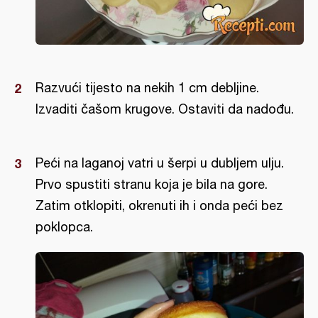
Razvući tijesto na nekih 1 cm debljine.
Izvaditi čašom krugove. Ostaviti da nadođu.
Peći na laganoj vatri u šerpi u dubljem ulju.
Prvo spustiti stranu koja je bila na gore.
Zatim otklopiti, okrenuti ih i onda peći bez
poklopca.