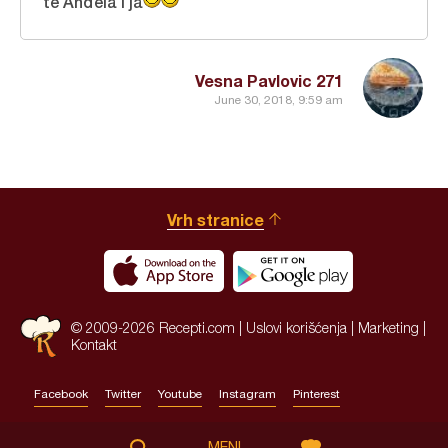
te Anđela i ja
Vesna Pavlovic 271
June 30, 2018, 9:59 am
Vrh stranice
© 2009-2026 Recepti.com |
Uslovi korišćenja
|
Marketing
|
Kontakt
Facebook
Twitter
Youtube
Instagram
Pinterest
Site by:
HALO