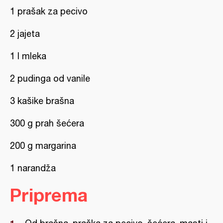
1 prašak za pecivo
2 jajeta
1 l mleka
2 pudinga od vanile
3 kašike brašna
300 g prah šećera
200 g margarina
1 narandža
Priprema