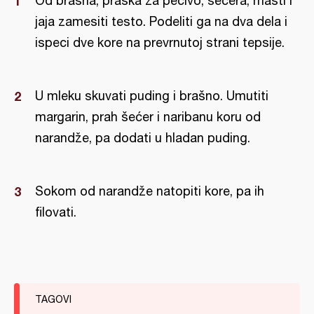
Od brašna, praška za pecivo, šećera, masti i
jaja zamesiti testo. Podeliti ga na dva dela i
ispeci dve kore na prevrnutoj strani tepsije.
U mleku skuvati puding i brašno. Umutiti
margarin, prah šećer i naribanu koru od
narandže, pa dodati u hladan puding.
Sokom od narandže natopiti kore, pa ih
filovati.
TAGOVI