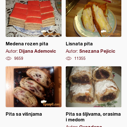
Medena rozen pita
Lisnata pita
Dijana Ademovic
Snezana Pejicic
Autor:
Autor:
9659
11355
Pita sa višnjama
Pita sa šljivama, orasima
i medom
Gvozdena