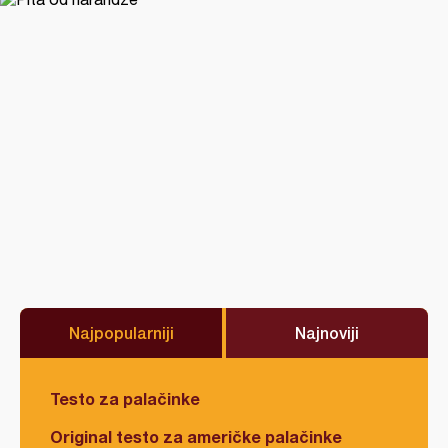
Najpopularniji
Najnoviji
Testo za palačinke
Original testo za američke palačinke