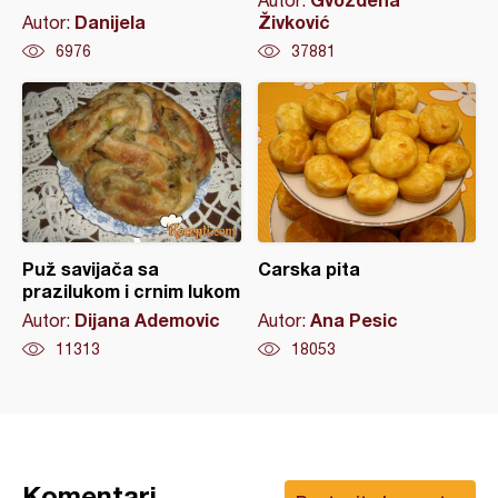
Autor:
Danijela
Živković
Autor:
6976
37881
Puž savijača sa
Carska pita
prazilukom i crnim lukom
Dijana Ademovic
Ana Pesic
Autor:
Autor:
11313
18053
Komentari