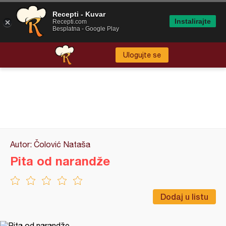
Recepti - Kuvar
Instalirajte
Recepti.com
Besplatna - Google Play
Ulogujte se
Autor: Čolović Nataša
Pita od narandže
Dodaj u listu