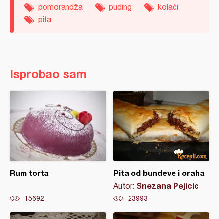
pomorandža
puding
kolači
pita
Isprobao sam
Rum torta
Pita od bundeve i oraha
Snezana Pejicic
Autor:
15692
23993