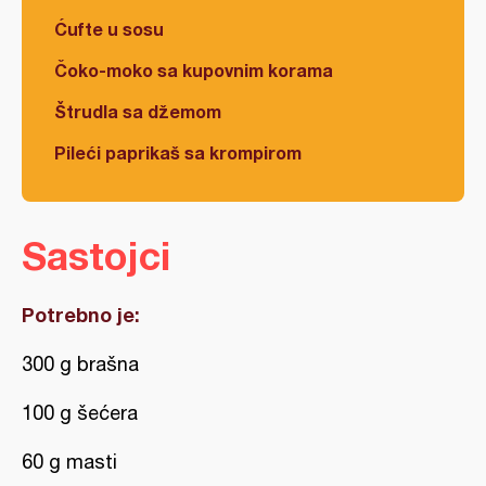
Ćufte u sosu
Čoko-moko sa kupovnim korama
Štrudla sa džemom
Pileći paprikaš sa krompirom
Sastojci
Potrebno je:
300 g brašna
100 g šećera
60 g masti