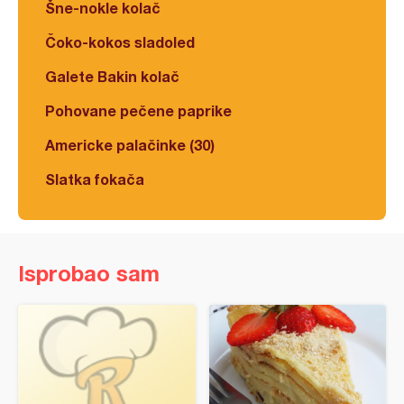
Šne-nokle kolač
Čoko-kokos sladoled
Galete Bakin kolač
Pohovane pečene paprike
Americke palačinke (30)
Slatka fokača
Isprobao sam