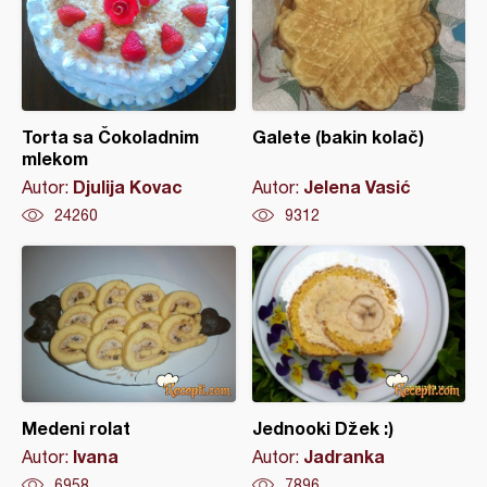
Torta sa Čokoladnim
Galete (bakin kolač)
mlekom
Djulija Kovac
Jelena Vasić
Autor:
Autor:
24260
9312
Medeni rolat
Jednooki Džek :)
Ivana
Jadranka
Autor:
Autor:
6958
7896