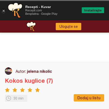
Recepti - Kuvar
Instalirajte
Recepti.com
Besplatna - Google Play
Ulogujte se
jelena nikolic
Autor:
Kokos kuglice (7)
Dodaj u listu
30 min