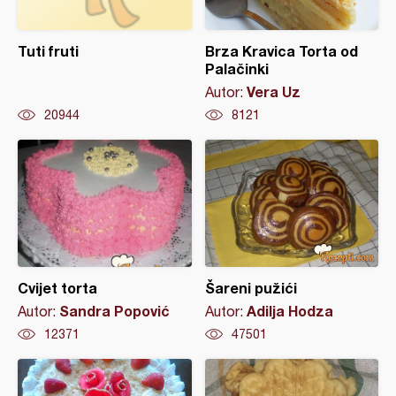
Tuti fruti
Brza Kravica Torta od
Palačinki
Vera Uz
Autor:
20944
8121
Cvijet torta
Šareni pužići
Sandra Popović
Adilja Hodza
Autor:
Autor:
12371
47501