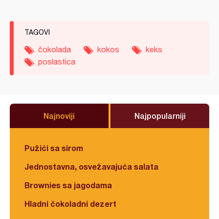
TAGOVI
čokolada
kokos
keks
poslastica
Najnoviji
Najpopularniji
Pužići sa sirom
Jednostavna, osvežavajuća salata
Brownies sa jagodama
Hladni čokoladni dezert