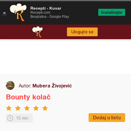
Recepti - Kuvar
Instalirajte
Recepti.com
Besplatna - Google Play
Ulogujte se
Mubera Živojević
Autor:
Bounty kolač
Dodaj u listu
15 min