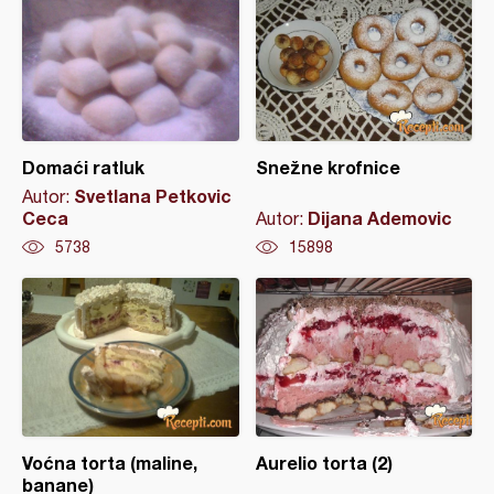
Domaći ratluk
Snežne krofnice
Svetlana Petkovic
Autor:
Ceca
Dijana Ademovic
Autor:
5738
15898
Voćna torta (maline,
Aurelio torta (2)
banane)