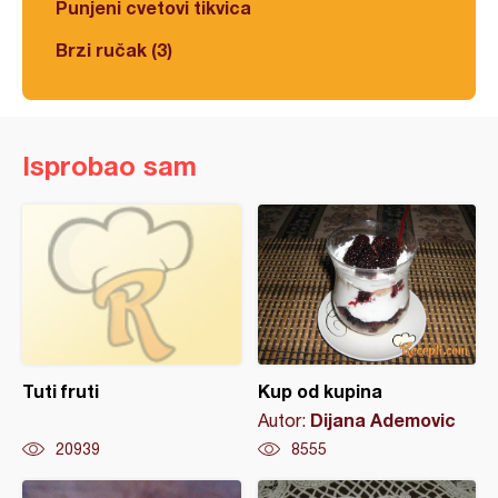
Punjeni cvetovi tikvica
Brzi ručak (3)
Isprobao sam
Tuti fruti
Kup od kupina
Dijana Ademovic
Autor:
20939
8555