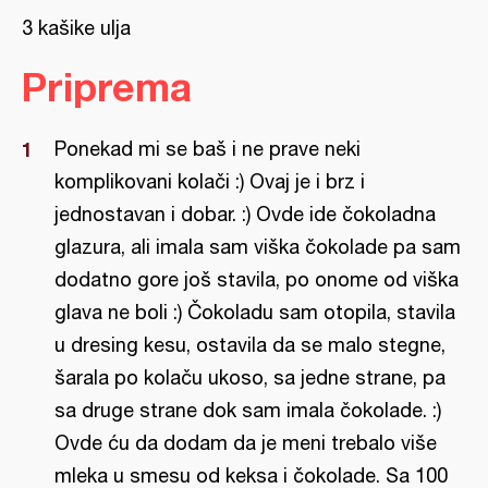
3 kašike ulja
Priprema
Ponekad mi se baš i ne prave neki
komplikovani kolači :) Ovaj je i brz i
jednostavan i dobar. :) Ovde ide čokoladna
glazura, ali imala sam viška čokolade pa sam
dodatno gore još stavila, po onome od viška
glava ne boli :) Čokoladu sam otopila, stavila
u dresing kesu, ostavila da se malo stegne,
šarala po kolaču ukoso, sa jedne strane, pa
sa druge strane dok sam imala čokolade. :)
Ovde ću da dodam da je meni trebalo više
mleka u smesu od keksa i čokolade. Sa 100