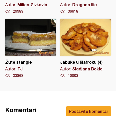
Milica Zivkovic
Dragana Ilic
Autor:
Autor:
29989
36618
Žute štangle
Jabuke u šlafroku (4)
TJ
Sladjana Bokic
Autor:
Autor:
33868
10003
Komentari
Postavite komentar