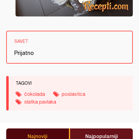
SAVET
Prijatno
TAGOVI
čokolada
poslastica
slatka pavlaka
Najnoviji
Najpopularniji