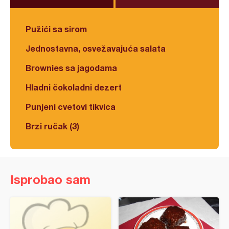
Pužići sa sirom
Jednostavna, osvežavajuća salata
Brownies sa jagodama
Hladni čokoladni dezert
Punjeni cvetovi tikvica
Brzi ručak (3)
Isprobao sam