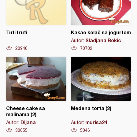
Tuti fruti
Kakao kolač sa jogurtom
Sladjana Bokic
Autor:
20940
70702
Cheese cake sa
Medena torta (2)
malinama (2)
Dijana
murisa24
Autor:
Autor:
30655
5046