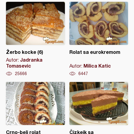
Žerbo kocke (6)
Rolat sa eurokremom
Jadranka
Autor:
Tomasevic
Milica Katic
Autor:
25666
6447
Crno-beli rolat
Čizkejk sa