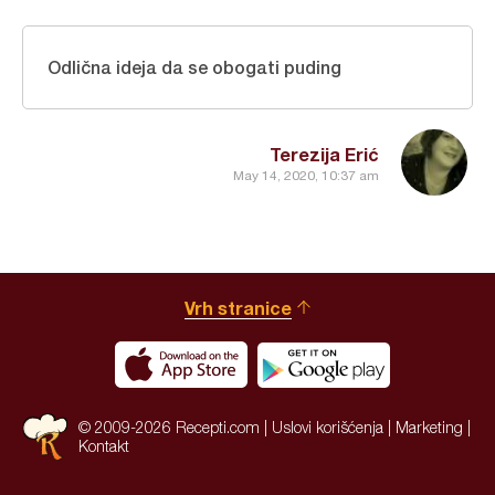
Odlična ideja da se obogati puding
Terezija Erić
May 14, 2020, 10:37 am
Vrh stranice
© 2009-2026 Recepti.com |
Uslovi korišćenja
|
Marketing
|
Kontakt