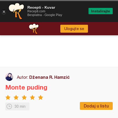
Recepti - Kuvar
Instalirajte
Recepti.com
Besplatna - Google Play
Ulogujte se
Dženana R. Hamzić
Autor:
Monte puding
Dodaj u listu
30 min