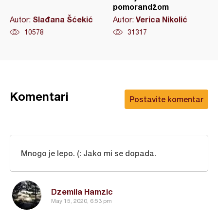
pomorandžom
Slađana Šćekić
Verica Nikolić
Autor:
Autor:
10578
31317
Komentari
Postavite komentar
Mnogo je lepo. (: Jako mi se dopada.
Dzemila Hamzic
May 15, 2020, 6:53 pm