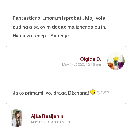
Fantasticno....moram isprobati. Moji vole
puding a sa ovim dodacima iznendaicu ih.
Hvala za recept. Super je.
Olgica D.
May 14, 2020, 12:19 pm
Jako primamljivo, draga Dženana!
♡♡♡
Ajša Rašljanin
May 14, 2020, 11:16 am