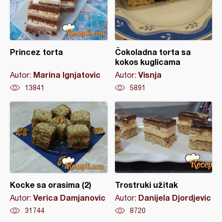
Princez torta
Čokoladna torta sa
kokos kuglicama
Marina Ignjatovic
Visnja
Autor:
Autor:
13841
5891
Kocke sa orasima (2)
Trostruki užitak
Verica Damjanovic
Danijela Djordjevic
Autor:
Autor:
31744
8720