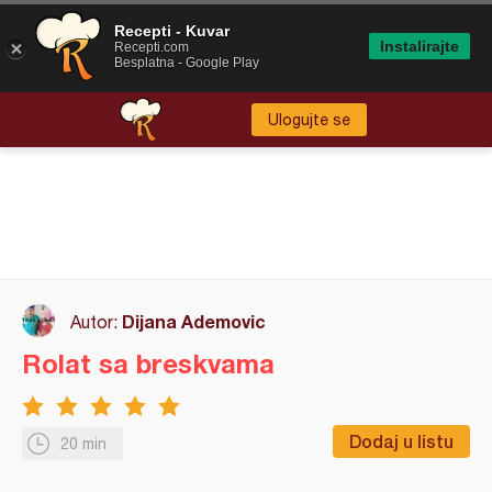
Recepti - Kuvar
Instalirajte
Recepti.com
Besplatna - Google Play
Ulogujte se
Dijana Ademovic
Autor:
Rolat sa breskvama
Dodaj u listu
20 min