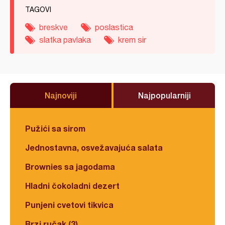
TAGOVI
breskve
poslastica
slatka pavlaka
krem sir
Najnoviji
Najpopularniji
Pužići sa sirom
Jednostavna, osvežavajuća salata
Brownies sa jagodama
Hladni čokoladni dezert
Punjeni cvetovi tikvica
Brzi ručak (3)