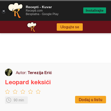
Recepti - Kuvar
Instalirajte
Recepti.com
Besplatna - Google Play
Ulogujte se
Terezija Erić
Autor:
Leopard keksići
Dodaj u listu
90 min