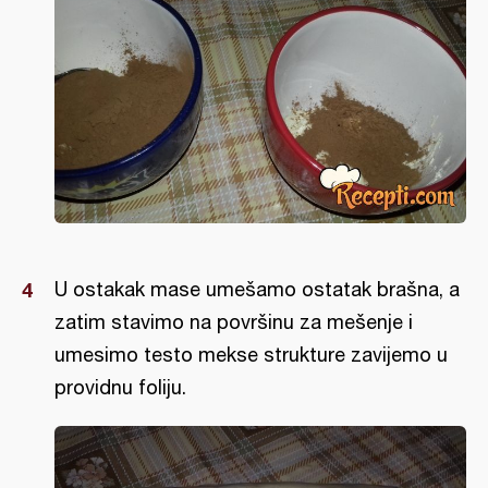
U ostakak mase umešamo ostatak brašna, a
zatim stavimo na površinu za mešenje i
umesimo testo mekse strukture zavijemo u
providnu foliju.