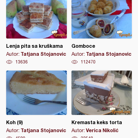
Lenja pita sa kruškama
Gomboce
Tatjana Stojanovic
Tatjana Stojanovic
Autor:
Autor:
13636
112470
Koh (9)
Kremasta keks torta
Tatjana Stojanovic
Verica Nikolić
Autor:
Autor: