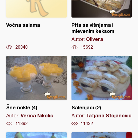
Voćna salama
Pita sa višnjama i
mlevenim keksom
Olivera
Autor:
20340
15692
Šne nokle (4)
Salenjaci (2)
Verica Nikolić
Tatjana Stojanovic
Autor:
Autor:
11392
11432