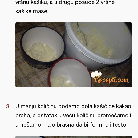
vršnu kašiku, a u drugu posude 2 vršne
kašike mase.
U manju količinu dodamo pola kašičice kakao
praha, a ostatak u veću količinu promešamo i
umešamo malo brašna da bi formirali testo.