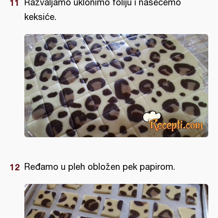
Razvaljamo uklonimo foliju i nasečemo
keksiće.
Ređamo u pleh obložen pek papirom.