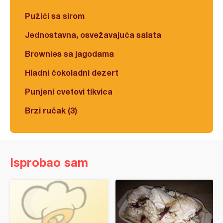
Pužići sa sirom
Jednostavna, osvežavajuća salata
Brownies sa jagodama
Hladni čokoladni dezert
Punjeni cvetovi tikvica
Brzi ručak (3)
Isprobao sam