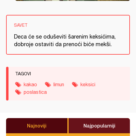
SAVET
Deca će se oduševiti šarenim keksićima,
dobroje ostaviti da prenoći biće mekši.
TAGOVI
kakao
limun
keksici
poslastica
Najnoviji
Najpopularniji