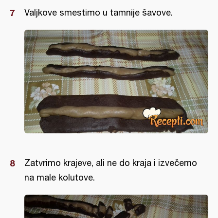
Valjkove smestimo u tamnije šavove.
Zatvrimo krajeve, ali ne do kraja i izvečemo
na male kolutove.