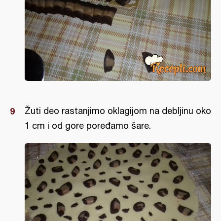
Žuti deo rastanjimo oklagijom na debljinu oko
1 cm i od gore poređamo šare.