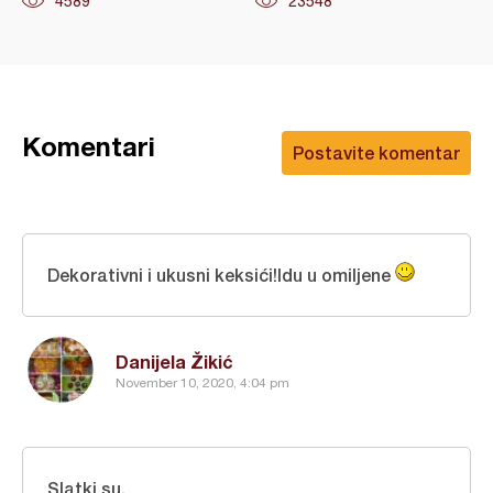
4589
23548
Komentari
Postavite komentar
Dekorativni i ukusni keksići!Idu u omiljene
Danijela Žikić
November 10, 2020, 4:04 pm
Slatki su.