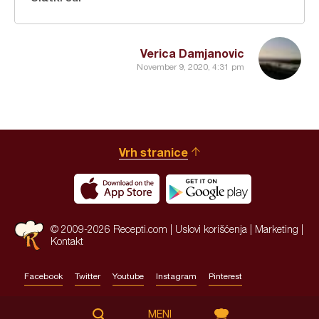
Verica Damjanovic
November 9, 2020, 4:31 pm
Vrh stranice
© 2009-2026 Recepti.com |
Uslovi korišćenja
|
Marketing
|
Kontakt
Facebook
Twitter
Youtube
Instagram
Pinterest
Site by:
HALO