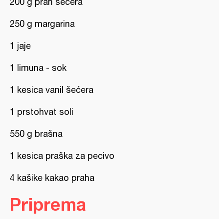
200 g prah šećera
250 g margarina
1 jaje
1 limuna - sok
1 kesica vanil šećera
1 prstohvat soli
550 g brašna
1 kesica praška za pecivo
4 kašike kakao praha
Priprema