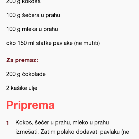
200 g kokosa
100 g šećera u prahu
100 g mleka u prahu
oko 150 ml slatke pavlake (ne mutiti)
Za premaz:
200 g čokolade
2 kašike ulje
Priprema
Kokos, šećer u prahu, mleko u prahu
izmešati. Zatim polako dodavati pavlaku (ne