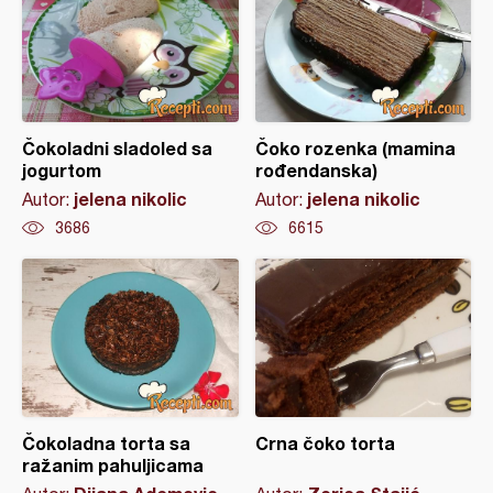
Čokoladni sladoled sa
Čoko rozenka (mamina
jogurtom
rođendanska)
jelena nikolic
jelena nikolic
Autor:
Autor:
3686
6615
Čokoladna torta sa
Crna čoko torta
ražanim pahuljicama