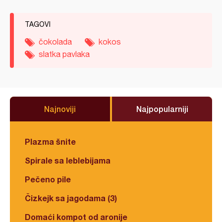
TAGOVI
čokolada
kokos
slatka pavlaka
Najnoviji
Najpopularniji
Plazma šnite
Spirale sa leblebijama
Pečeno pile
Čizkejk sa jagodama (3)
Domaći kompot od aronije