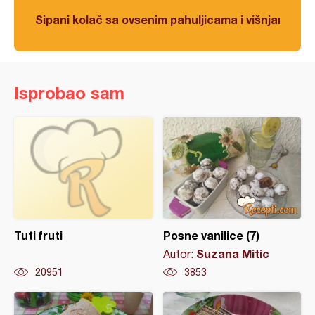
Sipani kolač sa ovsenim pahuljicama i višnjama
Isprobao sam
Tuti fruti
Posne vanilice (7)
Suzana Mitic
Autor:
20951
3853