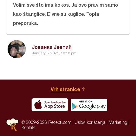
Volim sve što ima kokos. Ja ovo pravim samo
kao štanglice. Divne su kuglice. Topla
preporuka.
Јованка Јевтић
January 8, 2021, 10:13 pm
Vrh stranice
© 2009-2026 Recepti.com |
Uslovi korišćenja
|
Marketing
|
Kontakt