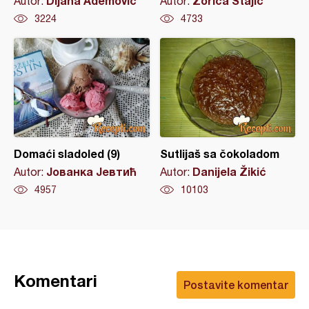
Dijana Ademovic
Zorica Stajić
Autor:
Autor:
3224
4733
Domaći sladoled (9)
Sutlijaš sa čokoladom
Јованка Јевтић
Danijela Žikić
Autor:
Autor:
4957
10103
Komentari
Postavite komentar