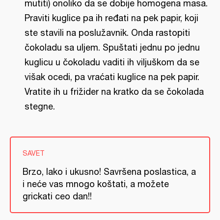
mutiti) onoliko da se dobije homogena masa.
Praviti kuglice pa ih ređati na pek papir, koji
ste stavili na poslužavnik. Onda rastopiti
čokoladu sa uljem. Spuštati jednu po jednu
kuglicu u čokoladu vaditi ih viljuškom da se
višak ocedi, pa vraćati kuglice na pek papir.
Vratite ih u frižider na kratko da se čokolada
stegne.
SAVET
Brzo, lako i ukusno! Savršena poslastica, a
i neće vas mnogo koštati, a možete
grickati ceo dan!!