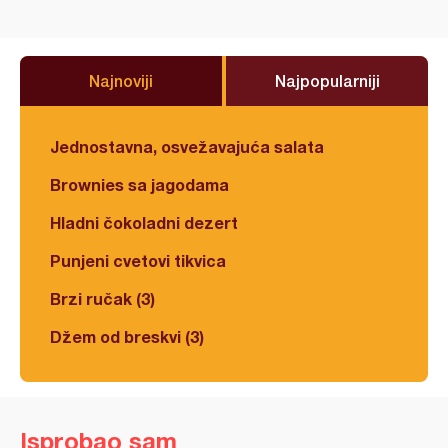
Najnoviji
Najpopularniji
Jednostavna, osvežavajuća salata
Brownies sa jagodama
Hladni čokoladni dezert
Punjeni cvetovi tikvica
Brzi ručak (3)
Džem od breskvi (3)
Isprobao sam