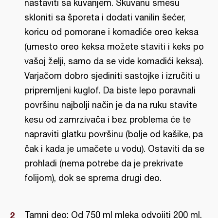
nastaviti sa kuvanjem. Skuvanu smesu
skloniti sa šporeta i dodati vanilin šećer,
koricu od pomorane i komadiće oreo keksa
(umesto oreo keksa možete staviti i keks po
vašoj želji, samo da se vide komadići keksa).
Varjačom dobro sjediniti sastojke i izručiti u
pripremljeni kuglof. Da biste lepo poravnali
površinu najbolji način je da na ruku stavite
kesu od zamrzivača i bez problema će te
napraviti glatku površinu (bolje od kašike, pa
čak i kada je umačete u vodu). Ostaviti da se
prohladi (nema potrebe da je prekrivate
folijom), dok se sprema drugi deo.
Tamni deo: Od 750 ml mleka odvojiti 200 ml.