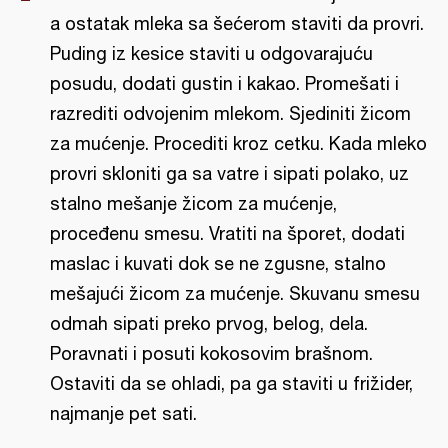
a ostatak mleka sa šećerom staviti da provri.
Puding iz kesice staviti u odgovarajuću
posudu, dodati gustin i kakao. Promešati i
razrediti odvojenim mlekom. Sjediniti žicom
za mućenje. Procediti kroz cetku. Kada mleko
provri skloniti ga sa vatre i sipati polako, uz
stalno mešanje žicom za mućenje,
proceđenu smesu. Vratiti na šporet, dodati
maslac i kuvati dok se ne zgusne, stalno
mešajući žicom za mućenje. Skuvanu smesu
odmah sipati preko prvog, belog, dela.
Poravnati i posuti kokosovim brašnom.
Ostaviti da se ohladi, pa ga staviti u frižider,
najmanje pet sati.