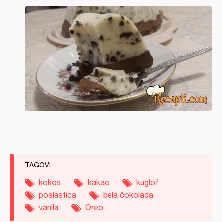
TAGOVI
kokos
kakao
kuglof
poslastica
bela čokolada
vanila
Oreo