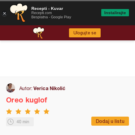
Recepti - Kuvar
Instalirajte
Recepti.com
Besplatna - Google Play
Ulogujte se
Verica Nikolić
Autor:
Oreo kuglof
Dodaj u listu
40 min