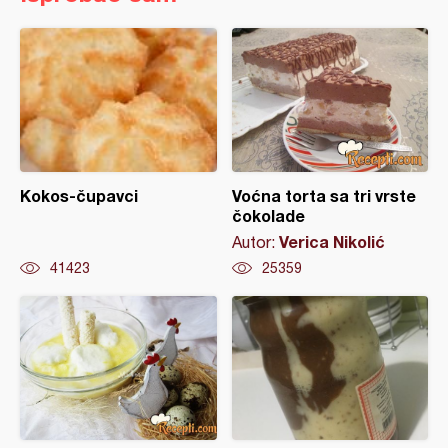
Kokos-čupavci
Voćna torta sa tri vrste
čokolade
Verica Nikolić
Autor:
41423
25359