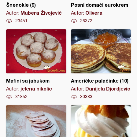
Šnenokle (9)
Posni domaći eurokrem
Mubera Živojević
Olivera
Autor:
Autor:
23451
26372
Mafini sa jabukom
Američke palačinke (10)
jelena nikolic
Danijela Djordjevic
Autor:
Autor:
31852
30383