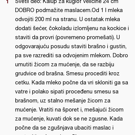
Svetli deo: Kalup za kuglof veličine 24 cm
DOBRO podmažite maslacem.Od 1 l mleka
odvojiti 200 ml na stranu. U ostatak mleka
dodati šećer, čokoladu izlomljenu na kockice i
staviti da provri (povremeno promešati). U
odgovarajuću posudu staviti brašno i gustin,
pa sve razrediti sa odvojenim mlekom. Dobro
umutiti žicom za mućenje, da se razbiju
grudvice od brašna. Smesu procediti kroz
cetku. Kada mleko počne da vri skloniti ga sa
vatre i polako sipati proceđenu smesu sa
brašnom, uz stalno mešanje žicom za
mućenje. Vratiti na šporet i, mešajući žicom
za mućenje, kuvati dok se ne zgusne. Kada
počne da se zgušnjava ubaciti maslac i