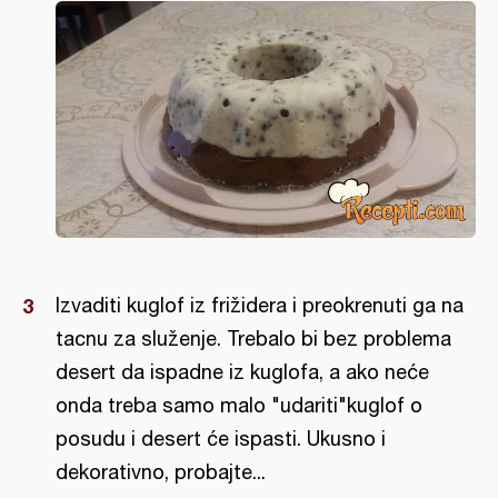
Izvaditi kuglof iz frižidera i preokrenuti ga na
tacnu za služenje. Trebalo bi bez problema
desert da ispadne iz kuglofa, a ako neće
onda treba samo malo "udariti"kuglof o
posudu i desert će ispasti. Ukusno i
dekorativno, probajte...