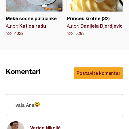
Meke sočne palačinke
Princes krofne (32)
Katica radu
Danijela Djordjevic
Autor:
Autor:
4022
5288
Komentari
Postavite komentar
Hvala Ana
Verica Nikolić