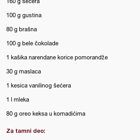
160 g šećera
100 g gustina
80 g brašna
100 g bele čokolade
1 kašika narendane korice pomorandže
30 g maslaca
1 kesica vanilinog šećera
1 l mleka
80 g oreo keksa u komadićima
Za tamni deo: