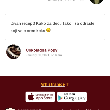
Divan recept! Kako za decu tako i za odrasle
koji vole oreo keks
Čokoladna Popy
January 30, 2021, 8:18 am
Vrh stranice