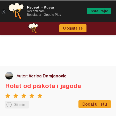
Recepti - Kuvar
Instalirajte
Recepti.com
Besplatna - Google Play
Ulogujte se
Verica Damjanovic
Autor:
Rolat od piškota i jagoda
Dodaj u listu
35 min