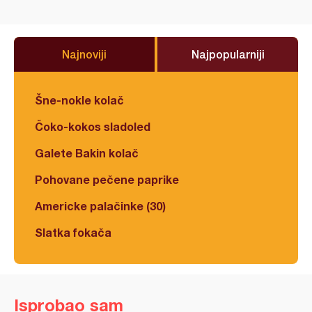
Najnoviji
Najpopularniji
Šne-nokle kolač
Čoko-kokos sladoled
Galete Bakin kolač
Pohovane pečene paprike
Americke palačinke (30)
Slatka fokača
Isprobao sam