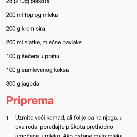
28 (210g) piškota
200 ml toplog mleka
200 g krem sira
200 ml slatke, mlečne pavlake
100 g šećera u prahu
100 g samlevenog keksa
300 g jagoda
Priprema
Uzmite veći komad, ali folije pa na njega, u
dva reda, poređajte piškota prethodno
umočene u mleko. Ako ostane malo mleka