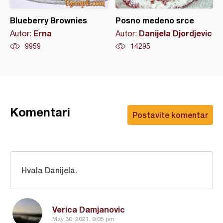
Blueberry Brownies
Posno medeno srce
Erna
Danijela Djordjevic
Autor:
Autor:
9959
14295
Komentari
Postavite komentar
Hvala Danijela.
Verica Damjanovic
May 30, 2021, 9:05 pm