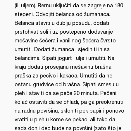
(ili uljem). Rernu uključiti da se zagreje na 180
stepeni. Odvojiti belanca od žumanaca.
Belanca staviti u dublju posudu, dodati
prstohvat soli i uz postepeno dodavanje
mešavine šećera i vanilinog šećera čvrsto
umutiti. Dodati žumanca i sjediniti ih sa
belancima. Sipati jogurt i ulje i umutiti. Na
kraju dodati prosejanu mešavinu brašna,
praška za pecivo i kakaoa. Umutiti da ne
ostanu grudvice od brašna. Sipati smesu u
pleh i staviti da se peče 20 minuta. Pečeni
kolač ostaviti da se ohladi, pa ga preokrenuti
na radnu površinu, skloniti pek papir i ponovo
vratiti u pleh u kome se pekao, ali tako da
sada donji deo bude na površini (zato što je