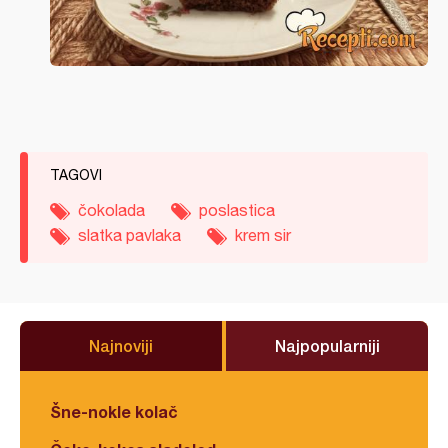
TAGOVI
čokolada
poslastica
slatka pavlaka
krem sir
Najnoviji
Najpopularniji
Šne-nokle kolač