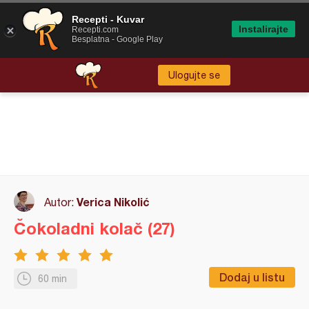
Recepti - Kuvar
Instalirajte
Recepti.com
Besplatna - Google Play
Ulogujte se
Verica Nikolić
Autor:
Čokoladni kolač (27)
Dodaj u listu
60 min