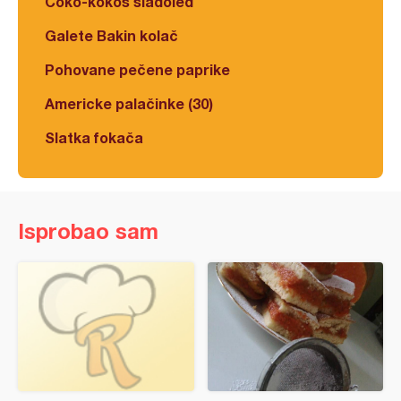
Čoko-kokos sladoled
Galete Bakin kolač
Pohovane pečene paprike
Americke palačinke (30)
Slatka fokača
Isprobao sam