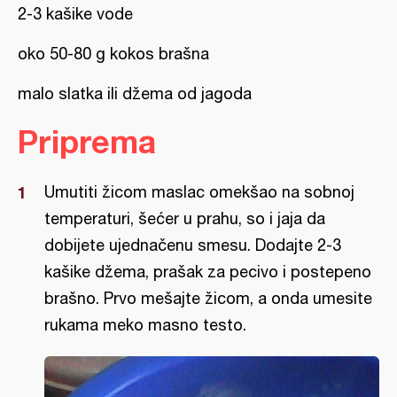
2-3 kašike vode
oko 50-80 g kokos brašna
malo slatka ili džema od jagoda
Priprema
Umutiti žicom maslac omekšao na sobnoj
temperaturi, šećer u prahu, so i jaja da
dobijete ujednačenu smesu. Dodajte 2-3
kašike džema, prašak za pecivo i postepeno
brašno. Prvo mešajte žicom, a onda umesite
rukama meko masno testo.