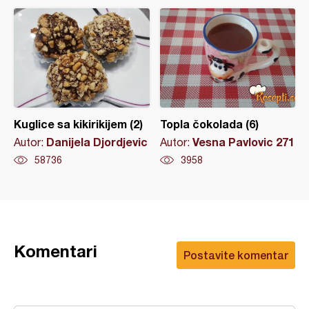
Kuglice sa kikirikijem (2)
Topla čokolada (6)
Danijela Djordjevic
Vesna Pavlovic 271
Autor:
Autor:
58736
3958
Komentari
Postavite komentar