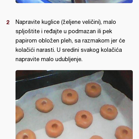
Napravite kuglice (željene veličini), malo
spljoštite i ređajte u podmazan ili pek
papirom obložen pleh, sa razmakom jer će
kolačići narasti. U sredini svakog kolačića
napravite malo udubljenje.