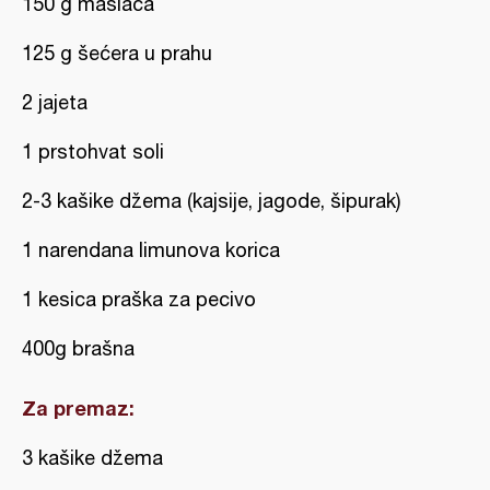
150 g maslaca
125 g šećera u prahu
2 jajeta
1 prstohvat soli
2-3 kašike džema (kajsije, jagode, šipurak)
1 narendana limunova korica
1 kesica praška za pecivo
400g brašna
Za premaz:
3 kašike džema