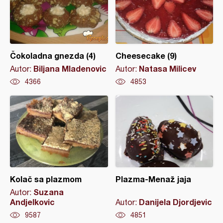
Čokoladna gnezda (4)
Cheesecake (9)
Biljana Mladenovic
Natasa Milicev
Autor:
Autor:
4366
4853
Kolač sa plazmom
Plazma-Menaž jaja
Suzana
Autor:
Andjelkovic
Danijela Djordjevic
Autor:
9587
4851