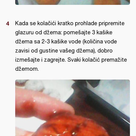
Kada se kolačići kratko prohlade pripremite
glazuru od džema: pomešajte 3 kašike
džema sa 2-3 kašike vode (količina vode
zavisi od gustine vašeg džema), dobro
izmešajte i zagrejte. Svaki kolačić premažite
džemom.