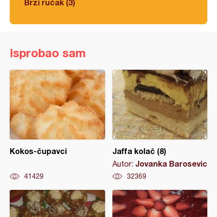
Brzi ručak (3)
Isprobao sam
Kokos-čupavci
Jaffa kolač (8)
Jovanka Barosevic
Autor:
41429
32369