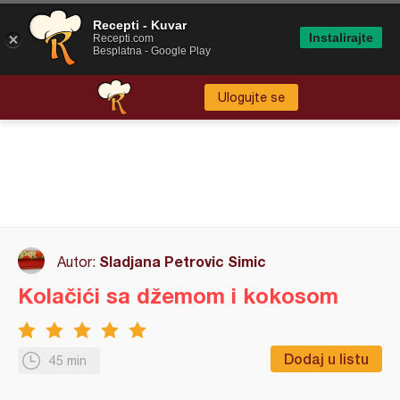
Recepti - Kuvar
Instalirajte
Recepti.com
Besplatna - Google Play
Ulogujte se
Sladjana Petrovic Simic
Autor:
Kolačići sa džemom i kokosom
Dodaj u listu
45 min