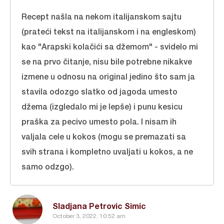
Recept našla na nekom italijanskom sajtu
(prateći tekst na italijanskom i na engleskom)
kao "Arapski kolačići sa džemom" - svidelo mi
se na prvo čitanje, nisu bile potrebne nikakve
izmene u odnosu na original jedino što sam ja
stavila odozgo slatko od jagoda umesto
džema (izgledalo mi je lepše) i punu kesicu
praška za pecivo umesto pola. I nisam ih
valjala cele u kokos (mogu se premazati sa
svih strana i kompletno uvaljati u kokos, a ne
samo odzgo).
Sladjana Petrovic Simic
October 3, 2022, 10:52 am