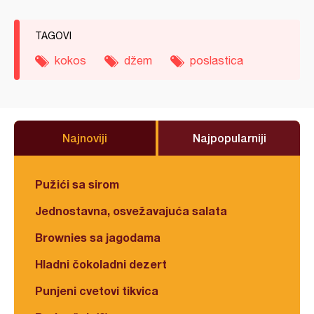
TAGOVI
kokos
džem
poslastica
Najnoviji
Najpopularniji
Pužići sa sirom
Jednostavna, osvežavajuća salata
Brownies sa jagodama
Hladni čokoladni dezert
Punjeni cvetovi tikvica