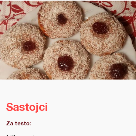
Sastojci
Za testo: