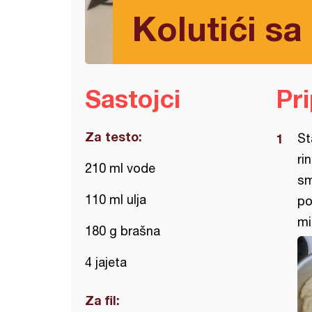
Kolutići s
Sastojci
Pr
Za testo:
St
ri
210 ml vode
sm
110 ml ulja
po
mi
180 g brašna
4 jajeta
Za fil: