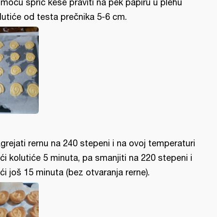
moću špric kese praviti na pek papiru u plehu
lutiće od testa prečnika 5-6 cm.
grejati rernu na 240 stepeni i na ovoj temperaturi
ći kolutiće 5 minuta, pa smanjiti na 220 stepeni i
ći još 15 minuta (bez otvaranja rerne).