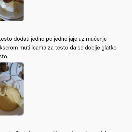
testo dodati jedno po jedno jaje uz mućenje
kserom mutilicama za testo da se dobije glatko
sto.