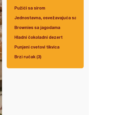
Pužići sa sirom
Jednostavna, osvežavajuća salata
Brownies sa jagodama
Hladni čokoladni dezert
Punjeni cvetovi tikvica
Brzi ručak (3)