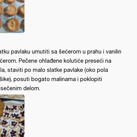
atku pavlaku umutiti sa šećerom u prahu i vanilin
ćerom. Pečene ohlađene kolutiće preseći na
la, staviti po malo slatke pavlake (oko pola
šike), posuti bogato malinama i poklopiti
sečenim delom.