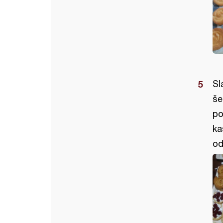
Sl
še
po
ka
od