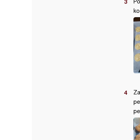
Po
ko
Za
pe
pe