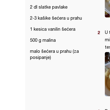
2 dl slatke pavlake
2-3 kašike šećera u prahu
1 kesica vanilin šećera
U 
mi
500 g malina
te
malo šećera u prahu (za
posipanje)