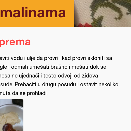
a malinama
iprema
aviti vodu i ulje da provri i kad provri skloniti sa
ngle i odmah umešati brašno i mešati dok se
esa ne ujednači i testo odvoji od zidova
sude. Prebaciti u drugu posudu i ostavit nekoliko
nuta da se prohladi.