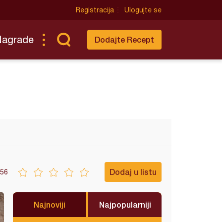
Registracija
Ulogujte se
Nagrade
Dodajte Recept
Dodaj u listu
56
Najnoviji
Najpopularniji