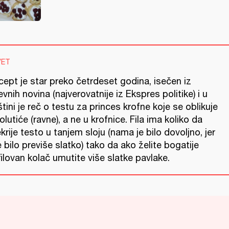
VET
ept je star preko četrdeset godina, isečen iz
vnih novina (najverovatnije iz Ekspres politike) i u
tini je reč o testu za princes krofne koje se oblikuje
olutiće (ravne), a ne u krofnice. Fila ima koliko da
krije testo u tanjem sloju (nama je bilo dovoljno, jer
e bilo previše slatko) tako da ako želite bogatije
ilovan kolač umutite više slatke pavlake.