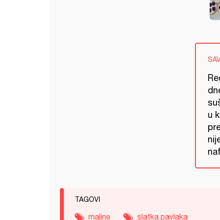
SA
Rec
dne
suš
u k
pre
nij
naf
TAGOVI
maline
slatka pavlaka