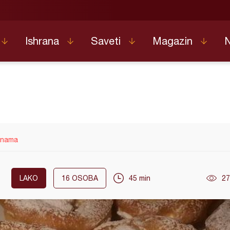
Ishrana
Saveti
Magazin
linama
LAKO
16
OSOBA
45 min
27