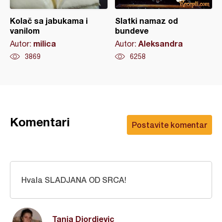
Kolač sa jabukama i
Slatki namaz od
vanilom
bundeve
milica
Aleksandra
Autor:
Autor:
3869
6258
Komentari
Postavite komentar
Hvala SLADJANA OD SRCA!
Tanja Djordjevic