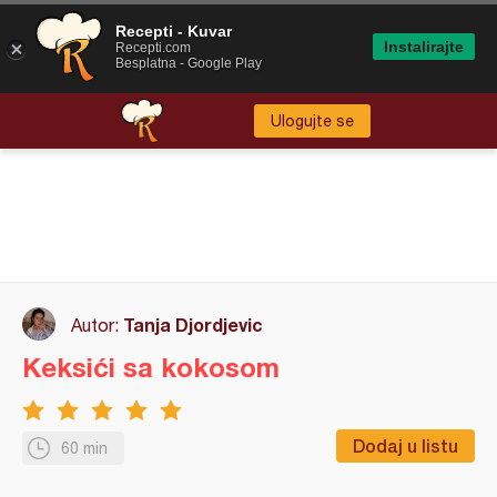
Recepti - Kuvar
Instalirajte
Recepti.com
Besplatna - Google Play
Ulogujte se
Tanja Djordjevic
Autor:
Keksići sa kokosom
Dodaj u listu
60 min