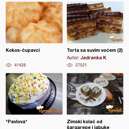
Kokos-čupavci
Torta sa suvim voćem (2)
Jadranka K
Autor:
41426
27521
*Pavlova*
Zimski kolač od
šargarepe i jabuke