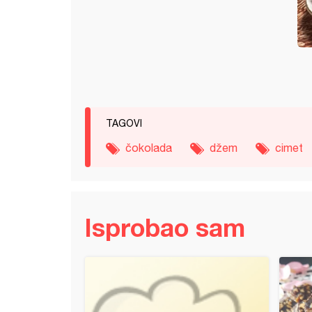
TAGOVI
čokolada
džem
cimet
Isprobao sam
ki salama