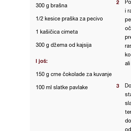
Po
300 g brašna
i 
1/2 kesice praška za pecivo
pe
oč
1 kašičica cimeta
pr
300 g džema od kajsija
ra
ko
I još:
al
150 g crne čokolade za kuvanje
Do
100 ml slatke pavlake
st
sl
te
do
od