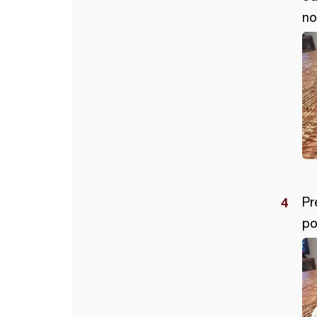
no
Pr
po