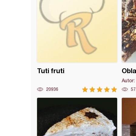
Tuti fruti
Obla
Autor:
20936
57
de (4)