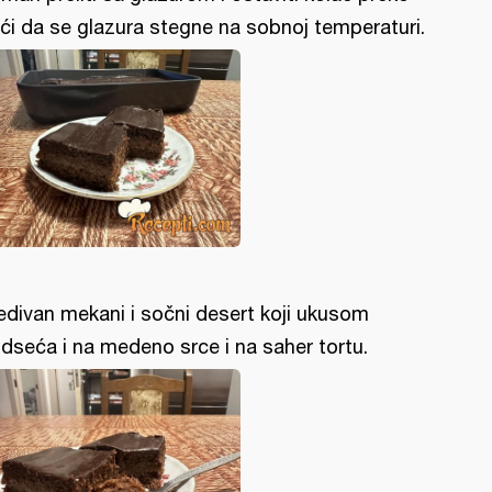
ći da se glazura stegne na sobnoj temperaturi.
edivan mekani i sočni desert koji ukusom
dseća i na medeno srce i na saher tortu.