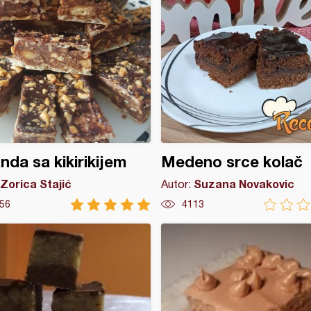
nda sa kikirikijem
Medeno srce kolač
Zorica Stajić
Suzana Novakovic
Autor:
56
4113