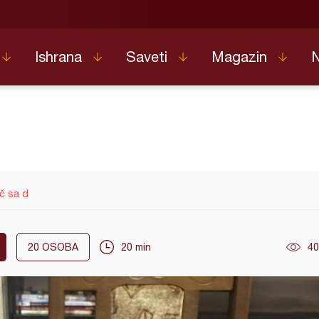
Ishrana
Saveti
Magazin
č sa d
20
OSOBA
20 min
40