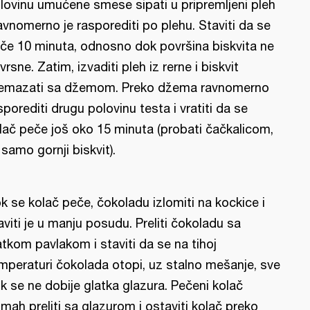
lovinu umućene smese sipati u pripremljeni pleh
ravnomerno je rasporediti po plehu. Staviti da se
če 10 minuta, odnosno dok površina biskvita ne
vrsne. Zatim, izvaditi pleh iz rerne i biskvit
emazati sa džemom. Preko džema ravnomerno
sporediti drugu polovinu testa i vratiti da se
lač peče još oko 15 minuta (probati čačkalicom,
i samo gornji biskvit).
k se kolač peče, čokoladu izlomiti na kockice i
aviti je u manju posudu. Preliti čokoladu sa
atkom pavlakom i staviti da se na tihoj
mperaturi čokolada otopi, uz stalno mešanje, sve
k se ne dobije glatka glazura. Pečeni kolač
mah preliti sa glazurom i ostaviti kolač preko