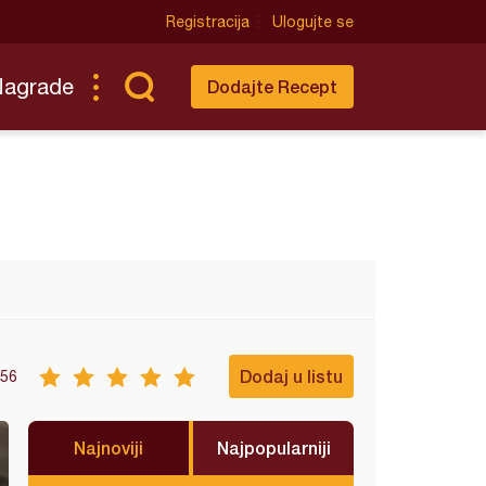
Registracija
Ulogujte se
Nagrade
Dodajte Recept
Dodaj u listu
56
Najnoviji
Najpopularniji