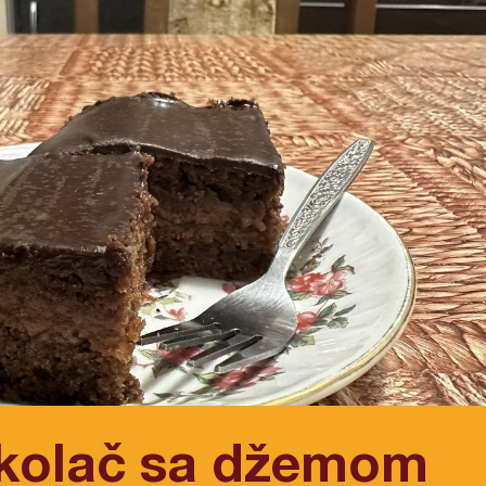
 kolač sa džemom