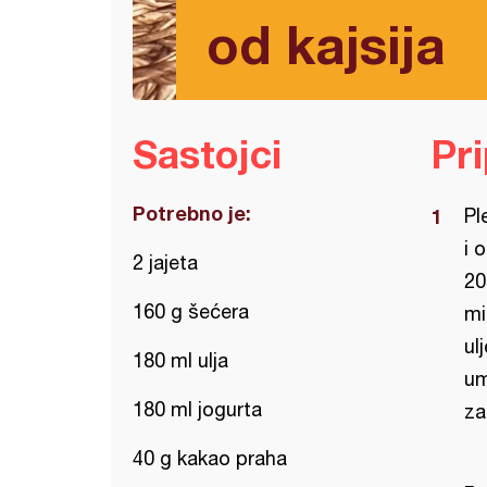
od kajsija
Sastojci
Pr
Potrebno je:
Pl
i 
2 jajeta
20
160 g šećera
mi
ul
180 ml ulja
um
180 ml jogurta
za
40 g kakao praha