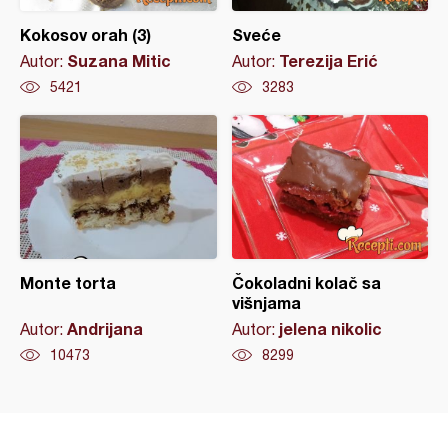
Kokosov orah (3)
Sveće
Suzana Mitic
Terezija Erić
Autor:
Autor:
5421
3283
Monte torta
Čokoladni kolač sa
višnjama
Andrijana
jelena nikolic
Autor:
Autor:
10473
8299