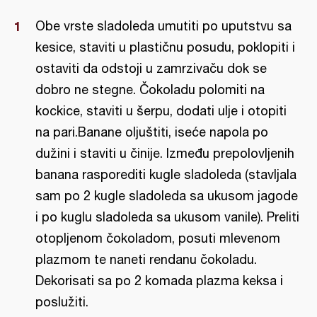
Obe vrste sladoleda umutiti po uputstvu sa
kesice, staviti u plastičnu posudu, poklopiti i
ostaviti da odstoji u zamrzivaču dok se
dobro ne stegne. Čokoladu polomiti na
kockice, staviti u šerpu, dodati ulje i otopiti
na pari.Banane oljuštiti, iseće napola po
dužini i staviti u činije. Između prepolovljenih
banana rasporediti kugle sladoleda (stavljala
sam po 2 kugle sladoleda sa ukusom jagode
i po kuglu sladoleda sa ukusom vanile). Preliti
otopljenom čokoladom, posuti mlevenom
plazmom te naneti rendanu čokoladu.
Dekorisati sa po 2 komada plazma keksa i
poslužiti.