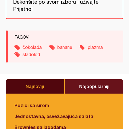
Dekorišite po svom izboru i uživajte.
Prijatno!
TAGOVI
čokolada
banane
plazma
sladoled
Najnoviji
Najpopularniji
Pužići sa sirom
Jednostavna, osvežavajuća salata
Brownies sa jagodama