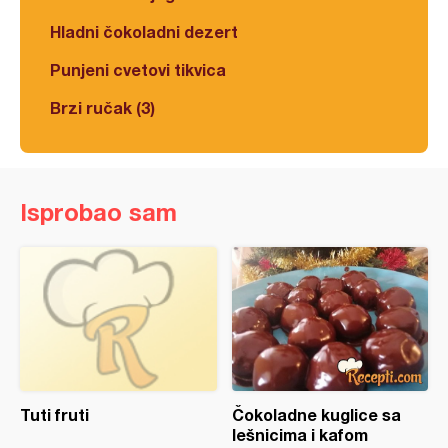
Hladni čokoladni dezert
Punjeni cvetovi tikvica
Brzi ručak (3)
Isprobao sam
Tuti fruti
Čokoladne kuglice sa
lešnicima i kafom