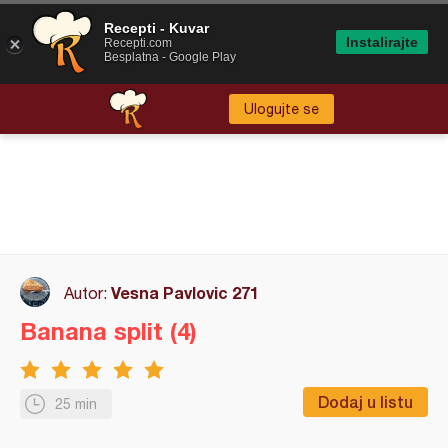
Recepti - Kuvar
Instalirajte
Recepti.com
Besplatna - Google Play
Ulogujte se
Vesna Pavlovic 271
Autor:
Banana split (4)
Dodaj u listu
25 min