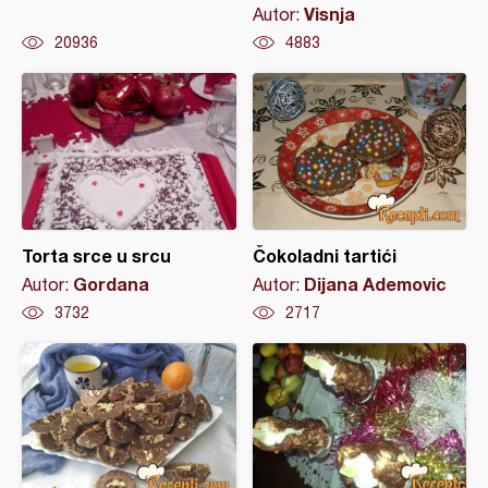
Visnja
Autor:
20936
4883
Torta srce u srcu
Čokoladni tartići
Gordana
Dijana Ademovic
Autor:
Autor:
3732
2717