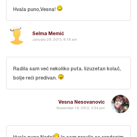
Hvala puno,Vesna!
Selma Memić
January 29, 2013, 8:18 am
Radila sam već nekoliko puta. Iizuzetan kolač,
bolje reći predivan.
Vesna Nesovanovic
November 18, 2012, 2:54 pm
Hvala puno,Nedo!
Ja sam pravila sa rendanim