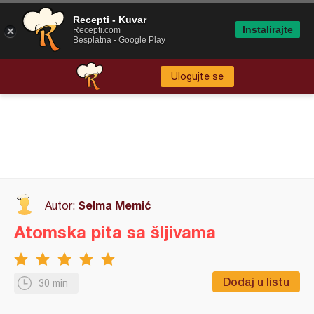
Recepti - Kuvar
Instalirajte
Recepti.com
Besplatna - Google Play
Ulogujte se
Selma Memić
Autor:
Atomska pita sa šljivama
Dodaj u listu
30 min