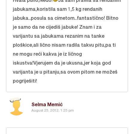
jabukama,koristila sam 1,5 kg rendanih
jabuka..posula sa cimetom..fantastično! Bitno
je samo da ne cijediš jabuke! Znam i za
varijantu sa jabukama rezanim na tanke
ploškice,ali lično nisam radila takvu pitu,pa ti
ne mogu reći kakva je iz ličnog
iskustva!Vjerujem da je ukusna,jer koja god
varijanta je u pitanju,sa ovom pitom ne možeš
pogriješiti!
Selma Memić
August 25, 2012, 1:25 pm