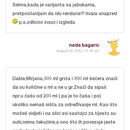
Selma,kada je varijanta sa jabukama,
pretpostavljam da idu rendane?! hvala unapred
p.s.odlicno zvuci i izgleda
neda bagaric
August 25, 2012, 11:35 am
Dakle,Mirjana,300 ml griza i 300 ml šećera znači
da su količine u ml a ne u gr.Znači da sipaš
npr.u čašu od 200 ml ( pa je to čaša i po)
ukoliko nemaš ništa za određivanje ml. Kao što
možeš vidjeti i na slici svi sastojci za tijesto su
suhi,nema tekućine,a ono što ih povezuje jeste