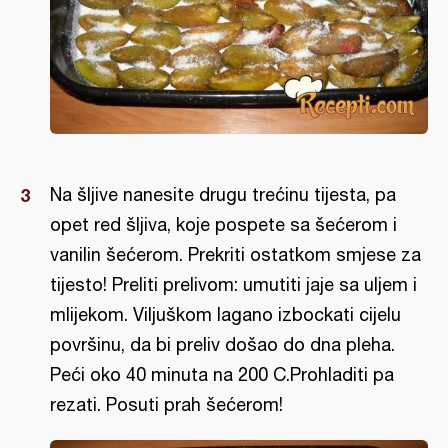
Na šljive nanesite drugu trećinu tijesta, pa
opet red šljiva, koje pospete sa šećerom i
vanilin šećerom. Prekriti ostatkom smjese za
tijesto! Preliti prelivom: umutiti jaje sa uljem i
mlijekom. Viljuškom lagano izbockati cijelu
površinu, da bi preliv došao do dna pleha.
Peći oko 40 minuta na 200 C.Prohladiti pa
rezati. Posuti prah šećerom!