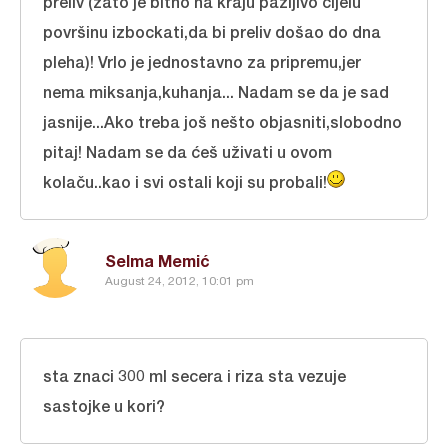
preliv (zato je bitno na kraju pažljivo cijelu
površinu izbockati,da bi preliv došao do dna
pleha)! Vrlo je jednostavno za pripremu,jer
nema miksanja,kuhanja... Nadam se da je sad
jasnije...Ako treba još nešto objasniti,slobodno
pitaj! Nadam se da ćeš uživati u ovom
kolaču..kao i svi ostali koji su probali!
Selma Memić
August 24, 2012, 10:01 pm
sta znaci 300 ml secera i riza sta vezuje
sastojke u kori?