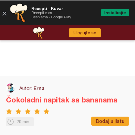
Recepti - Kuvar
Instalirajte
Recepti.com
Besplatna - Google Play
Ulogujte se
Erna
Autor:
Čokoladni napitak sa bananama
Dodaj u listu
20 min