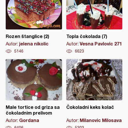
Rozen štanglice (2)
Topla čokolada (7)
jelena nikolic
Vesna Pavlovic 271
Autor:
Autor:
5146
6623
Male tortice od griza sa
Čokoladni keks kolač
čokoladnim prelivom
Gordana
Milanovic Milosava
Autor:
Autor:
6406
5303