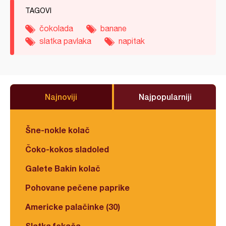
TAGOVI
čokolada
banane
slatka pavlaka
napitak
Najnoviji
Najpopularniji
Šne-nokle kolač
Čoko-kokos sladoled
Galete Bakin kolač
Pohovane pečene paprike
Americke palačinke (30)
Slatka fokača