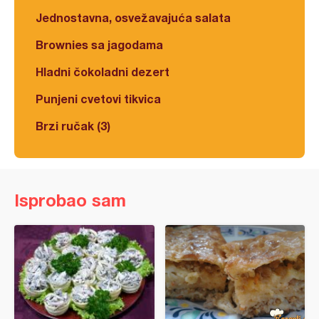
Jednostavna, osvežavajuća salata
Brownies sa jagodama
Hladni čokoladni dezert
Punjeni cvetovi tikvica
Brzi ručak (3)
Isprobao sam