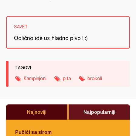
SAVET
Odlično ide uz hlаdno pivo ! :)
TAGOVI
šampinjoni
pita
brokoli
Najnoviji
Najpopularniji
Pužići sa sirom