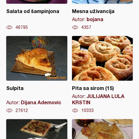
Salata od šampinjona
Mesna uživancija
bojana
Autor:
46795
4357
Sulpita
Pita sa sirom (15)
JULIJANA LULA
Autor:
Dijana Ademovic
KRSTIN
Autor:
27612
10333