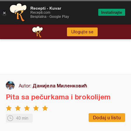
Recepti - Kuvar
Instalirajte
Recepti.com
Besplatna - Google Play
Ulogujte se
Данијела Миленковић
Autor:
Pita sa pečurkama i brokolijem
Dodaj u listu
40 min