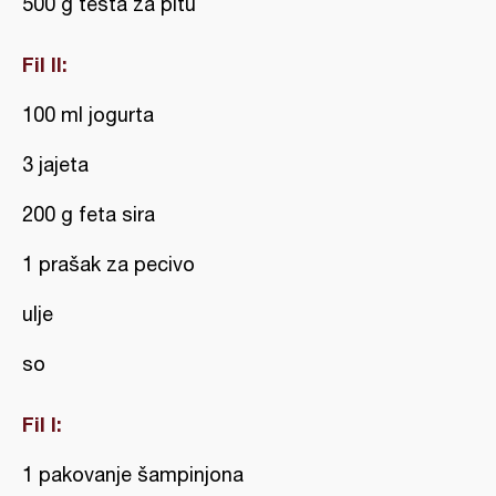
500 g testa za pitu
Fil II:
100 ml jogurta
3 jajeta
200 g feta sira
1 prašak za pecivo
ulje
so
Fil I:
1 pakovanje šampinjona