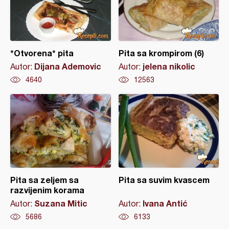
*Otvorena* pita
Pita sa krompirom (6)
Dijana Ademovic
jelena nikolic
Autor:
Autor:
4640
12563
Pita sa zeljem sa
Pita sa suvim kvascem
razvijenim korama
Suzana Mitic
Ivana Antić
Autor:
Autor:
5686
6133