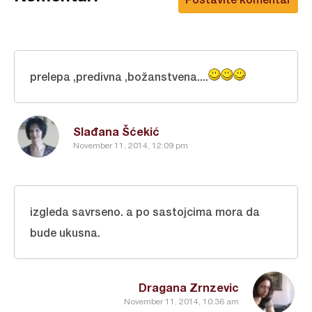
prelepa ,predivna ,božanstvena....
Slađana Šćekić
November 11, 2014, 12:09 pm
izgleda savrseno. a po sastojcima mora da
bude ukusna.
Dragana Zrnzevic
November 11, 2014, 10:36 am