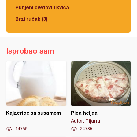
Punjeni cvetovi tikvica
Brzi ručak (3)
Isprobao sam
Kajzerice sa susamom
Pica heljda
Tijana
Autor:
14759
24785