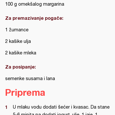
100 g omekšalog margarina
Za premazivanje pogače:
1 žumance
2 kašike ulja
2 kašike mleka
Za posipanje:
semenke susama i lana
Priprema
U mlaku vodu dodati šećer i kvasac. Da stane
5-6 minita pa dodati jogurt, ulje, 1 jaje, 1