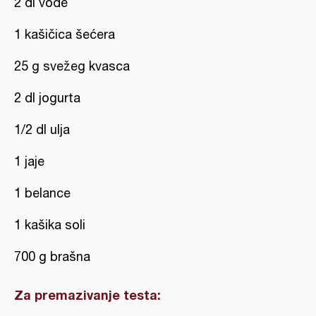
2 dl vode
1 kašičica šećera
25 g svežeg kvasca
2 dl jogurta
1/2 dl ulja
1 jaje
1 belance
1 kašika soli
700 g brašna
Za premazivanje testa: