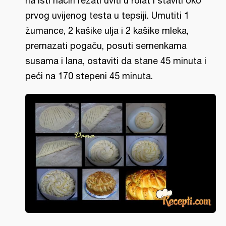
na isti način rezati uviti u rolat i staviti oko
prvog uvijenog testa u tepsiji. Umutiti 1
žumance, 2 kašike ulja i 2 kašike mleka,
premazati pogaču, posuti semenkama
susama i lana, ostaviti da stane 45 minuta i
peći na 170 stepeni 45 minuta.