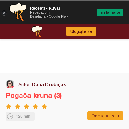
Recepti - Kuvar
Instalirajte
Recepti.com
Besplatna - Google Play
Ulogujte se
Dana Drobnjak
Autor:
Pogača kruna (3)
Dodaj u listu
120 min