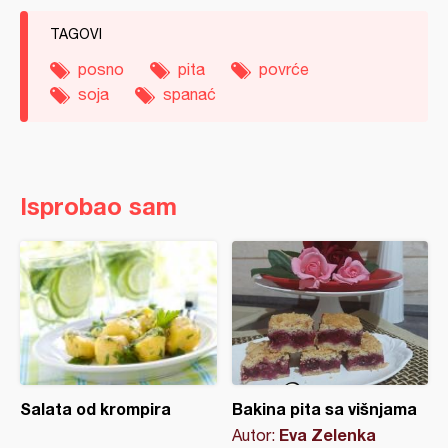
TAGOVI
posno
pita
povrće
soja
spanać
Isprobao sam
Salata od krompira
Bakina pita sa višnjama
Eva Zelenka
Autor: