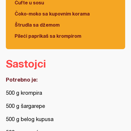
Ćufte u sosu
Čoko-moko sa kupovnim korama
Štrudla sa džemom
Pileći paprikaš sa krompirom
Sastojci
Potrebno je:
500 g krompira
500 g šargarepe
500 g belog kupusa