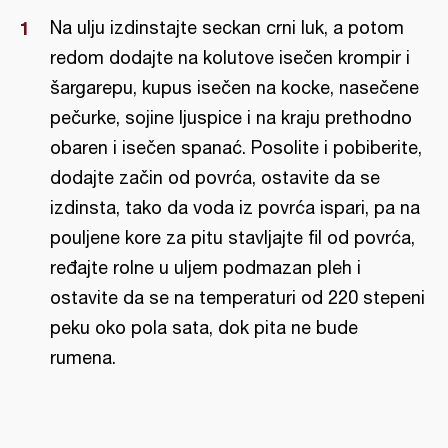
Na ulju izdinstajte seckan crni luk, a potom
redom dodajte na kolutove isečen krompir i
šargarepu, kupus isečen na kocke, nasečene
pečurke, sojine ljuspice i na kraju prethodno
obaren i isečen spanać. Posolite i pobiberite,
dodajte začin od povrća, ostavite da se
izdinsta, tako da voda iz povrća ispari, pa na
pouljene kore za pitu stavljajte fil od povrća,
ređajte rolne u uljem podmazan pleh i
ostavite da se na temperaturi od 220 stepeni
peku oko pola sata, dok pita ne bude
rumena.