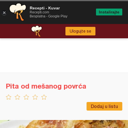
Recepti - Kuvar
Instalirajte
Recepti.com
Besplatna - Google Play
Ulogujte se
Pita od mešanog povrća
Dodaj u listu