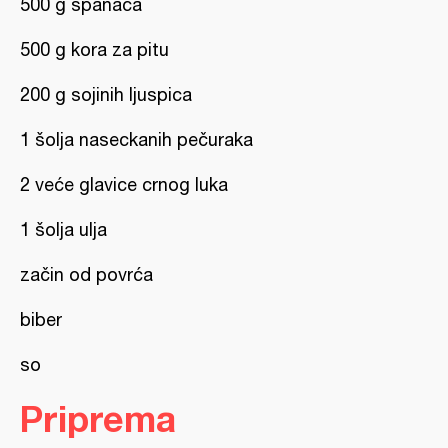
500 g spanaća
500 g kora za pitu
200 g sojinih ljuspica
1 šolja naseckanih pečuraka
2 veće glavice crnog luka
1 šolja ulja
začin od povrća
biber
so
Priprema