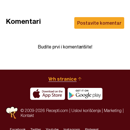
Komentari
Postavite komentar
Budite prvi i komentarišite!
Vrh stranice
© 2009-2026 Recepti.com |
Uslovi korišćenja
|
Marketing
|
Kontakt
Facebook
Twitter
Youtube
Instagram
Pinterest