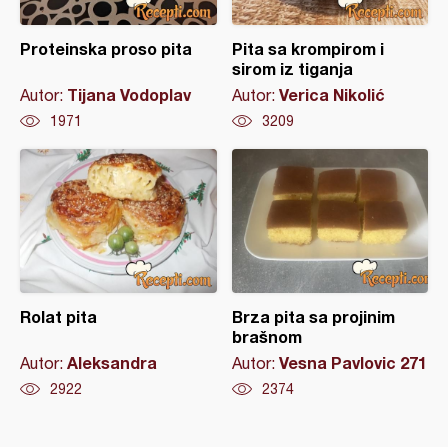
Proteinska proso pita
Pita sa krompirom i
sirom iz tiganja
Tijana Vodoplav
Verica Nikolić
Autor:
Autor:
1971
3209
Rolat pita
Brza pita sa projinim
brašnom
Aleksandra
Vesna Pavlovic 271
Autor:
Autor:
2922
2374