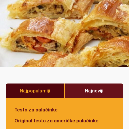
Najpopularniji
Najnoviji
Testo za palačinke
Original testo za američke palačinke