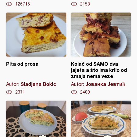
126715
2158
Pita od prosa
Kolač od SAMO dva
jajeta a što ima krilo od
zmaja nema veze
Sladjana Bokic
Јованка Јевтић
Autor:
Autor:
2371
2400