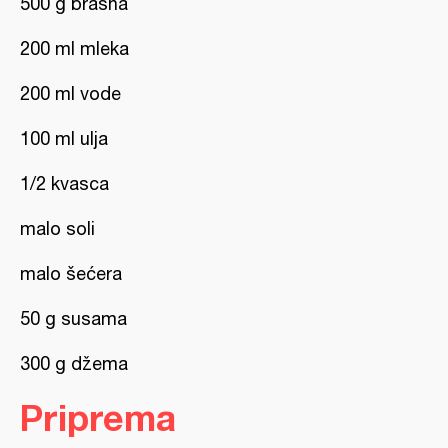
500 g brašna
200 ml mleka
200 ml vode
100 ml ulja
1/2 kvasca
malo soli
malo šećera
50 g susama
300 g džema
Priprema