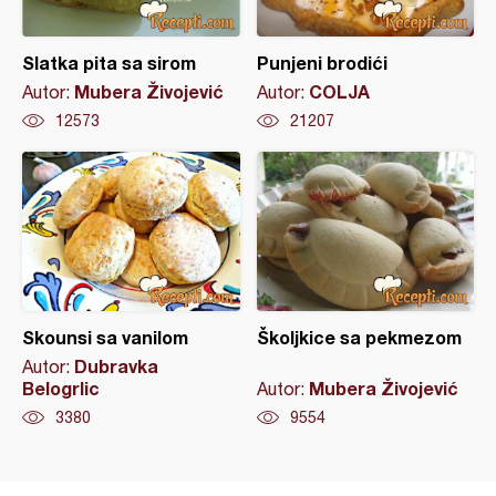
Slatka pita sa sirom
Punjeni brodići
Mubera Živojević
COLJA
Autor:
Autor:
12573
21207
Skounsi sa vanilom
Školjkice sa pekmezom
Dubravka
Autor:
Belogrlic
Mubera Živojević
Autor:
3380
9554