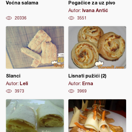
Voćna salama
Pogačice za uz pivo
Ivana Antić
Autor:
20336
3551
Slanci
Lisnati pužići (2)
Leli
Erna
Autor:
Autor:
3973
3969