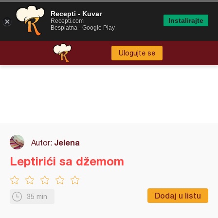
Recepti - Kuvar
Instalirajte
Recepti.com
Besplatna - Google Play
Ulogujte se
Jelena
Autor:
Leptirići sa džemom
Dodaj u listu
35 min