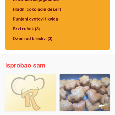
Hladni čokoladni dezert
Punjeni cvetovi tikvica
Brzi ručak (3)
Džem od breskvi (3)
Isprobao sam