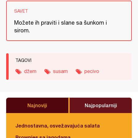
SAVET
Možete ih praviti i slane sa šunkom i
sirom.
TAGOVI
džem
susam
pecivo
Najnoviji
Najpopularniji
Jednostavna, osvežavajuća salata
Brownies sa jagodama