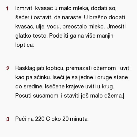
Izmrviti kvasac u malo mleka, dodati so,
šećer i ostaviti da naraste. U brašno dodati
kvasac, ulje, vodu, preostalo mleko. Umesiti
glatko testo. Podeliti ga na više manjih
loptica.
Rasklagijati lopticu, premazati džemom i uviti
kao palačinku. Iseći je sa jedne i druge stane
do sredine. Isečene krajeve uviti u krug.
Posuti susamom, i staviti još malo džema.|
Peći na 220 C oko 20 minuta.