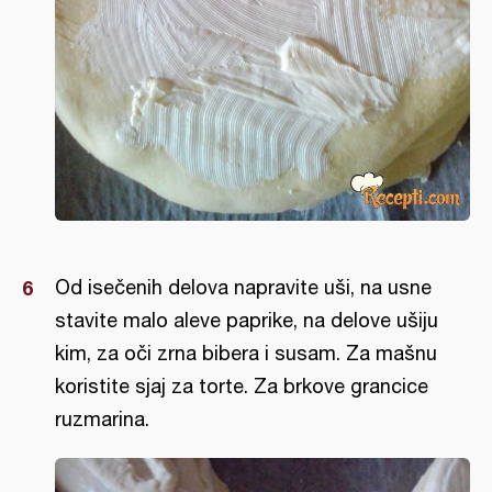
Od isečenih delova napravite uši, na usne
stavite malo aleve paprike, na delove ušiju
kim, za oči zrna bibera i susam. Za mašnu
koristite sjaj za torte. Za brkove grancice
ruzmarina.