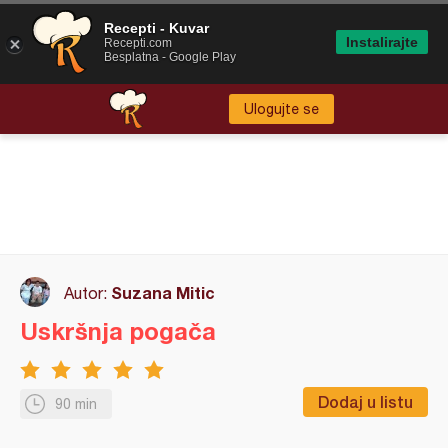
Recepti - Kuvar
Instalirajte
Recepti.com
Besplatna - Google Play
Ulogujte se
Suzana Mitic
Autor:
Uskršnja pogača
Dodaj u listu
90 min