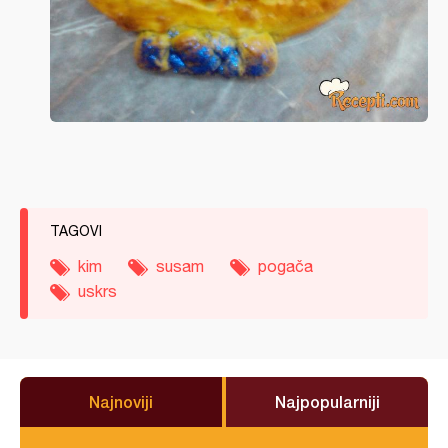
TAGOVI
kim
susam
pogača
uskrs
Najnoviji
Najpopularniji