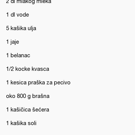
2 dl mlakog mleka
1 dl vode
5 kašika ulja
1 jaje
1 belanac
1/2 kocke kvasca
1 kesica praška za pecivo
oko 800 g brašna
1 kašičica šećera
1 kašika soli