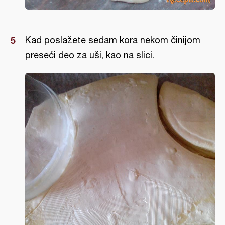
Kad poslažete sedam kora nekom činijom
preseći deo za uši, kao na slici.