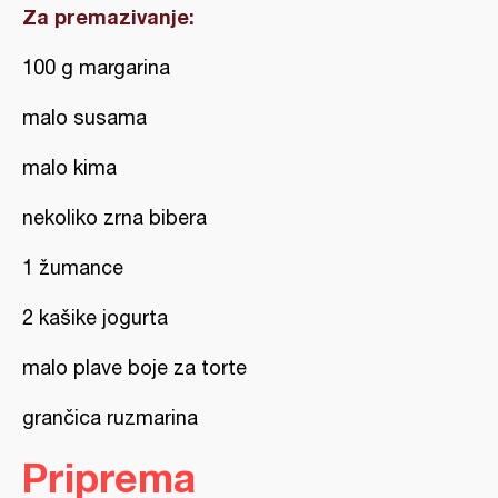
Za premazivanje:
100 g margarina
malo susama
malo kima
nekoliko zrna bibera
1 žumance
2 kašike jogurta
malo plave boje za torte
grančica ruzmarina
Priprema