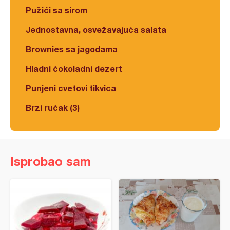
Pužići sa sirom
Jednostavna, osvežavajuća salata
Brownies sa jagodama
Hladni čokoladni dezert
Punjeni cvetovi tikvica
Brzi ručak (3)
Isprobao sam