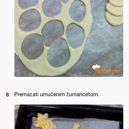
Premazati umućenim žumancetom.