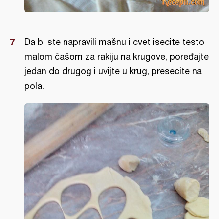
Da bi ste napravili mašnu i cvet isecite testo
malom čašom za rakiju na krugove, poređajte
jedan do drugog i uvijte u krug, presecite na
pola.