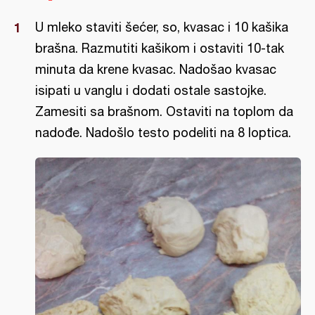
U mleko staviti šećer, so, kvasac i 10 kašika
brašna. Razmutiti kašikom i ostaviti 10-tak
minuta da krene kvasac. Nadošao kvasac
isipati u vanglu i dodati ostale sastojke.
Zamesiti sa brašnom. Ostaviti na toplom da
nadođe. Nadošlo testo podeliti na 8 loptica.