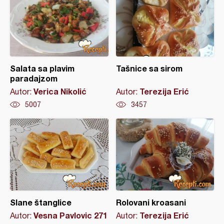
Salata sa plavim
Tašnice sa sirom
paradajzom
Verica Nikolić
Terezija Erić
Autor:
Autor:
5007
3457
Slane štanglice
Rolovani kroasani
Vesna Pavlovic 271
Terezija Erić
Autor:
Autor: