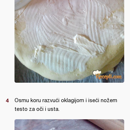
Osmu koru razvući oklagijom i iseći nožem
testo za oči i usta.