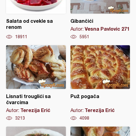
Salata od cvekle sa
Gibančići
renom
Vesna Pavlovic 271
Autor:
18911
5951
Lisnati trouglići sa
Puž pogača
čvarcima
Terezija Erić
Terezija Erić
Autor:
Autor:
3213
4098