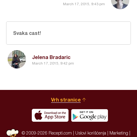
March 17, 2015, 9:43 pm
Svaka cast!
Jelena Bradaric
March 17, 2015, 9:42 pm
Vrh stranice
© 2009-2026 Recepti.com |
Uslovi korišćenja
|
Marketing
|