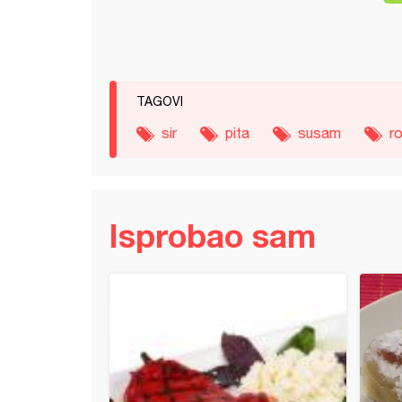
TAGOVI
sir
pita
susam
ro
Isprobao sam
sa jabukama i cimetom (2)