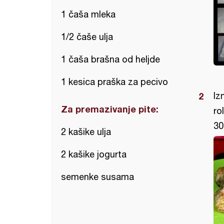
1 čaša mleka
1/2 čaše ulja
1 čaša brašna od heljde
1 kesica praška za pecivo
Iz
Za premazivanje pite:
ro
30
2 kašike ulja
2 kašike jogurta
semenke susama