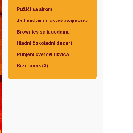
Pužići sa sirom
Jednostavna, osvežavajuća salata
Brownies sa jagodama
Hladni čokoladni dezert
Punjeni cvetovi tikvica
Brzi ručak (3)