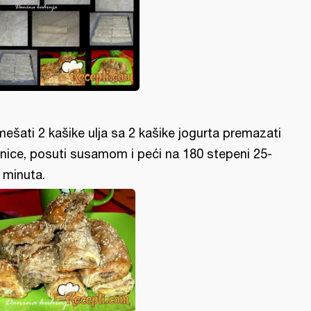
mešati 2 kašike ulja sa 2 kašike jogurta premazati
lnice, posuti susamom i peći na 180 stepeni 25-
 minuta.