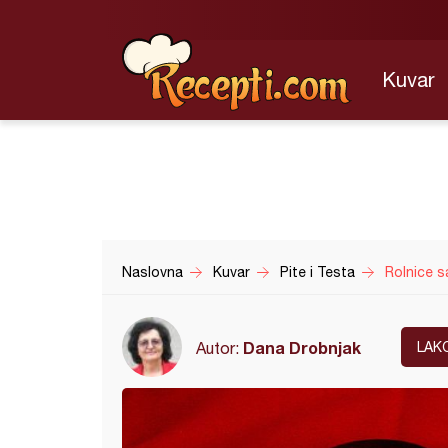
Kuvar
Naslovna
Kuvar
Pite i Testa
Rolnice s
Dana Drobnjak
Autor:
LAK