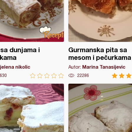
 sa dunjama i
Gurmanska pita sa
ukama
mesom i pečurkama
jelena nikolic
Marina Tanasijevic
Autor:
630
22286