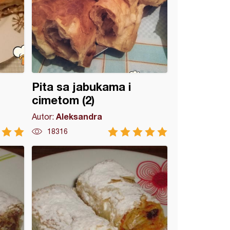
Pita sa jabukama i
cimetom (2)
Aleksandra
Autor:
18316