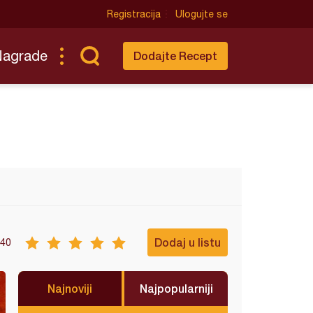
Registracija
Ulogujte se
Nagrade
Dodajte Recept
Dodaj u listu
40
Najnoviji
Najpopularniji