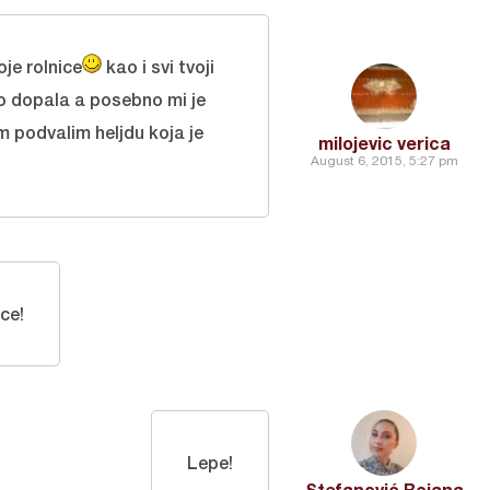
je rolnice
kao i svi tvoji
ako dopala a posebno mi je
m podvalim heljdu koja je
milojevic verica
August 6, 2015, 5:27 pm
ce!
Lepe!
Stefanović Bojana