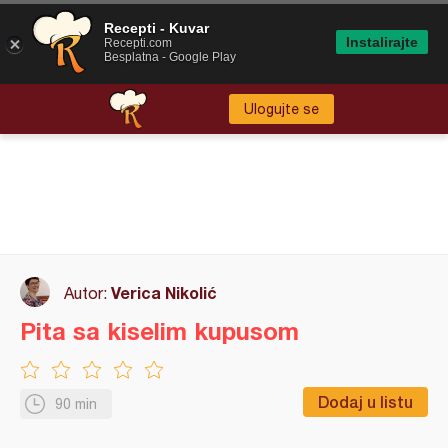
Recepti - Kuvar
Instalirajte
Recepti.com
Besplatna - Google Play
Ulogujte se
Verica Nikolić
Autor:
Pita sa kiselim kupusom
Dodaj u listu
90 min