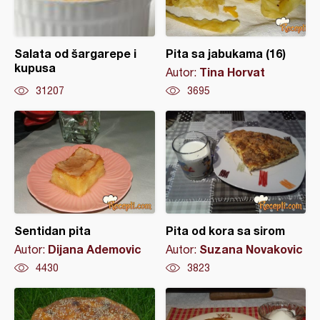
Salata od šargarepe i
Pita sa jabukama (16)
kupusa
Tina Horvat
Autor:
31207
3695
Sentidan pita
Pita od kora sa sirom
Dijana Ademovic
Suzana Novakovic
Autor:
Autor:
4430
3823