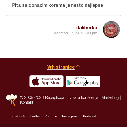
Pita sa donacim korama je nesto najlepse
daliborka
December 17, 2015, 8:54 pm
Vrh stranice
© 2009-2026 Recepti.com |
Uslovi korišćenja
|
Marketing
|
Kontakt
Facebook
Twitter
Youtube
Instagram
Pinterest