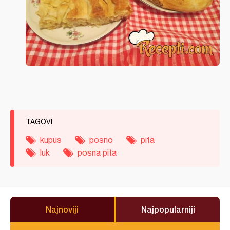
TAGOVI
kupus
posno
pita
luk
posna pita
Najnoviji
Najpopularniji