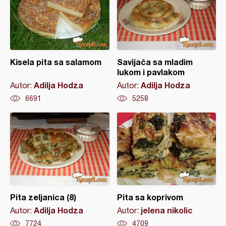
Kisela pita sa salamom
Savijača sa mladim
lukom i pavlakom
Adilja Hodza
Adilja Hodza
Autor:
Autor:
6691
5258
Pita zeljanica (8)
Pita sa koprivom
Adilja Hodza
jelena nikolic
Autor:
Autor:
7724
4709