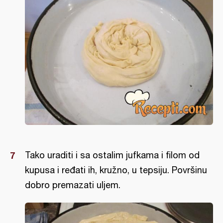
Tako uraditi i sa ostalim jufkama i filom od
kupusa i ređati ih, kružno, u tepsiju. Površinu
dobro premazati uljem.