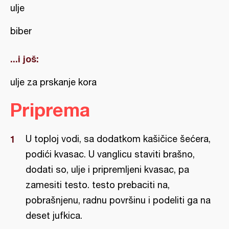
ulje
biber
...i još:
ulje za prskanje kora
Priprema
U toploj vodi, sa dodatkom kašičice šećera,
podići kvasac. U vanglicu staviti brašno,
dodati so, ulje i pripremljeni kvasac, pa
zamesiti testo. testo prebaciti na,
pobrašnjenu, radnu površinu i podeliti ga na
deset jufkica.