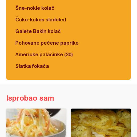
Šne-nokle kolač
Čoko-kokos sladoled
Galete Bakin kolač
Pohovane pečene paprike
Americke palačinke (30)
Slatka fokača
Isprobao sam