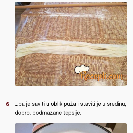
...pa je saviti u oblik puža i staviti je u sredinu,
dobro, podmazane tepsije.