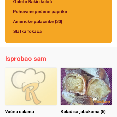
Galete Bakin kolač
Pohovane pečene paprike
Americke palačinke (30)
Slatka fokača
Isprobao sam
Voćna salama
Kolač sa jabukama (5)