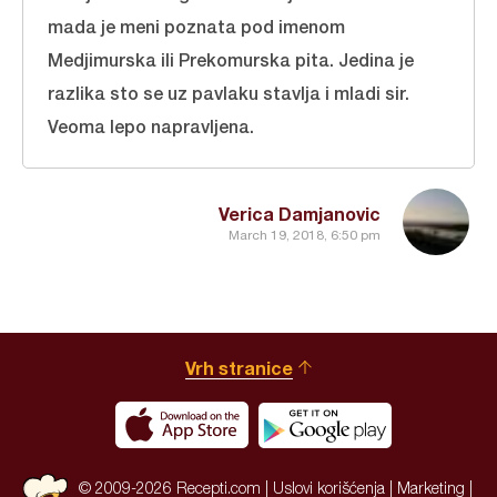
mada je meni poznata pod imenom
Medjimurska ili Prekomurska pita. Jedina je
razlika sto se uz pavlaku stavlja i mladi sir.
Veoma lepo napravljena.
Verica Damjanovic
March 19, 2018, 6:50 pm
Vrh stranice
© 2009-2026 Recepti.com |
Uslovi korišćenja
|
Marketing
|