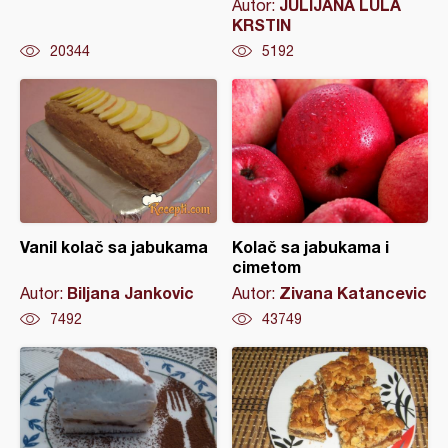
JULIJANA LULA
Autor:
KRSTIN
20344
5192
Vanil kolač sa jabukama
Kolač sa jabukama i
cimetom
Biljana Jankovic
Zivana Katancevic
Autor:
Autor:
7492
43749