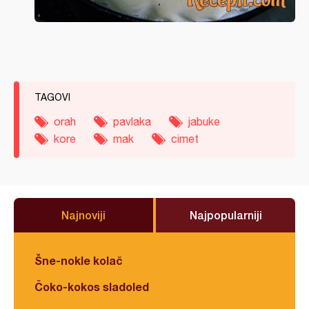
TAGOVI
orah
pavlaka
jabuke
kore
mak
cimet
Najnoviji
Najpopularniji
Šne-nokle kolač
Čoko-kokos sladoled