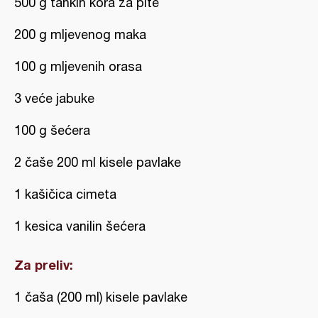
500 g tankih kora za pite
200 g mljevenog maka
100 g mljevenih orasa
3 veće jabuke
100 g šećera
2 čaše 200 ml kisele pavlake
1 kašičica cimeta
1 kesica vanilin šećera
Za preliv:
1 čaša (200 ml) kisele pavlake