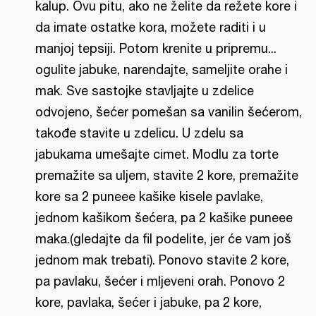
kalup. Ovu pitu, ako ne želite da režete kore i
da imate ostatke kora, možete raditi i u
manjoj tepsiji. Potom krenite u pripremu...
ogulite jabuke, narendajte, sameljite orahe i
mak. Sve sastojke stavljajte u zdelice
odvojeno, šećer pomešan sa vanilin šećerom,
takođe stavite u zdelicu. U zdelu sa
jabukama umešajte cimet. Modlu za torte
premažite sa uljem, stavite 2 kore, premažite
kore sa 2 puneee kašike kisele pavlake,
jednom kašikom šećera, pa 2 kašike puneee
maka.(gledajte da fil podelite, jer će vam još
jednom mak trebati). Ponovo stavite 2 kore,
pa pavlaku, šećer i mljeveni orah. Ponovo 2
kore, pavlaka, šećer i jabuke, pa 2 kore,