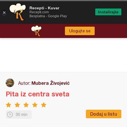
Recepti - Kuvar
Instalirajte
Recepti.com
Besplatna - Google Play
Ulogujte se
Mubera Živojević
Autor:
Pita iz centra sveta
Dodaj u listu
30 min