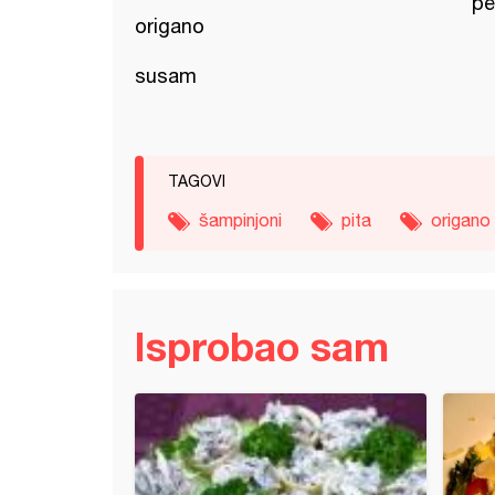
pe
origano
susam
TAGOVI
šampinjoni
pita
origano
Isprobao sam
ina sa pavlakom