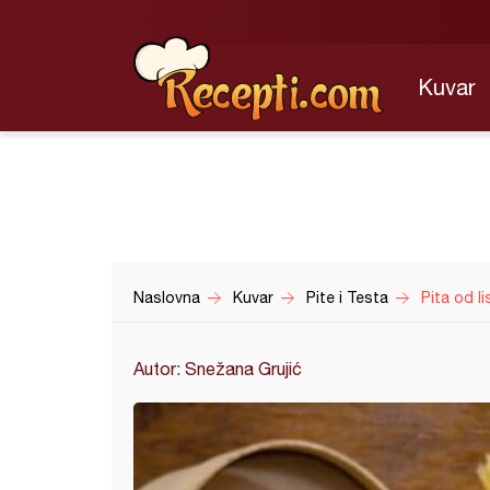
Kuvar
Naslovna
Kuvar
Pite i Testa
Pita od l
Autor: Snežana Grujić