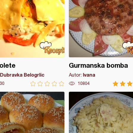
olete
Gurmanska bomba
Dubravka Belogrlic
Ivana
Autor:
30
10804