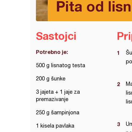
Pita od lis
Sastojci
Pr
Potrebno je:
Šu
po
500 g lisnatog testa
200 g šunke
Ma
3 jajeta + 1 jaje za
li
premazivanje
li
250 g šampinjona
Um
1 kisela pavlaka