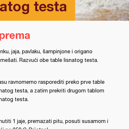
natog testa
iprema
nku, jaja, pavlaku, šampinjone i origano
mešati. Razvući obe table lisnatog testa.
su ravnomerno rasporediti preko prve table
snatog testa, a zatim prekriti drugom tablom
snatog testa.
utiti 1 jaje, premazati pitu, posuti susamom i