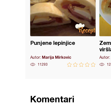
Punjene lepinjice
Zemi
virš
Marija Mirkovic
Autor:
Autor:
11293
12
Komentari