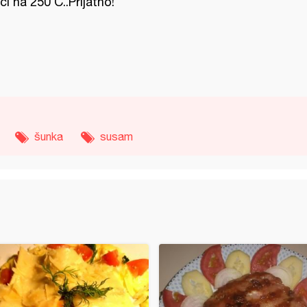
ći na 250 C..Prijatno!
šunka
susam