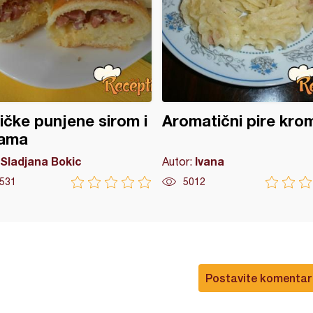
čke punjene sirom i
Aromatični pire kro
lama
Sladjana Bokic
Ivana
Autor:
531
5012
Postavite komentar