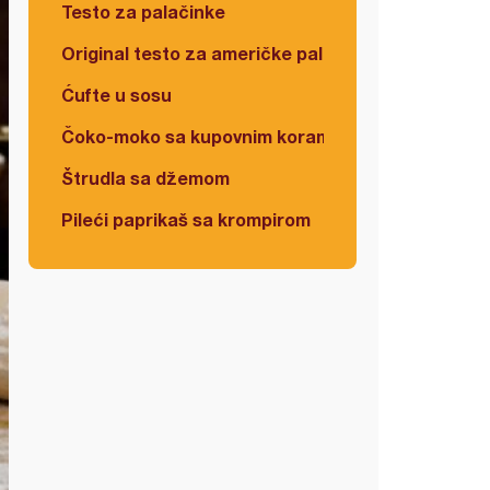
Testo za palačinke
Original testo za američke palačinke
Ćufte u sosu
Čoko-moko sa kupovnim korama
Štrudla sa džemom
Pileći paprikaš sa krompirom