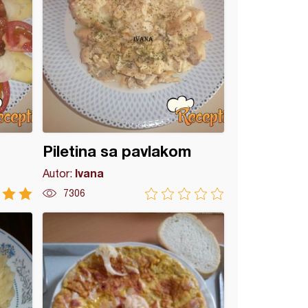
Piletina sa pavlakom
Ivana
Autor:
7306