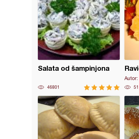
Salata od šampinjona
Ravi
Autor:
46801
51
 (2)