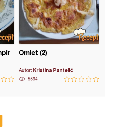
mpir
Omlet (2)
Kristina Pantelić
Autor:
5594