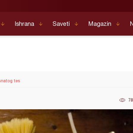
Ishrana
Saveti
Magazin
isnatog tes
78