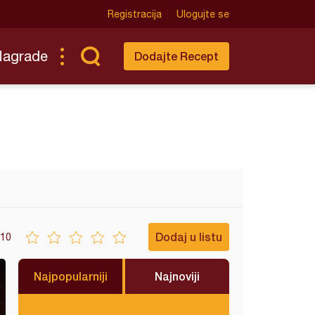
Registracija
Ulogujte se
Nagrade
Dodajte Recept
Dodaj u listu
10
Najpopularniji
Najnoviji